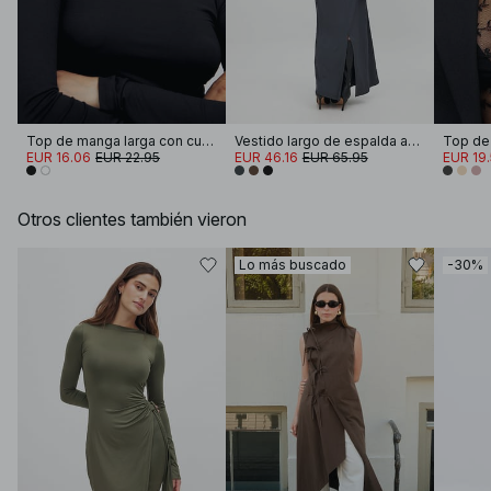
Top de manga larga con cuello de embudo Soft Line
Vestido largo de espalda abierta
EUR 16.06
EUR 22.95
EUR 46.16
EUR 65.95
EUR 19
Otros clientes también vieron
Lo más buscado
-30%