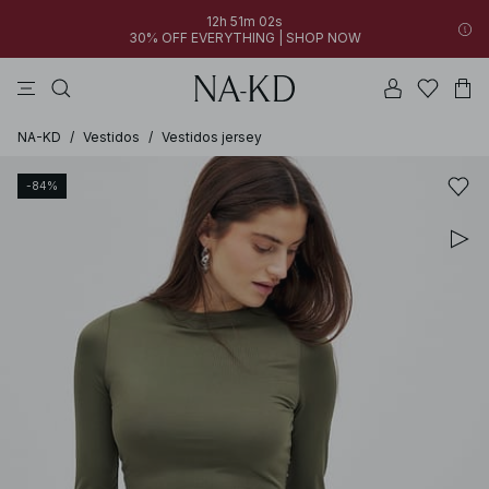
12h 51m 02s
30% OFF EVERYTHING | SHOP NOW
vestidos
pantalones
tops
azules
collar
NA-KD
/
Vestidos
/
Vestidos jersey
-84%