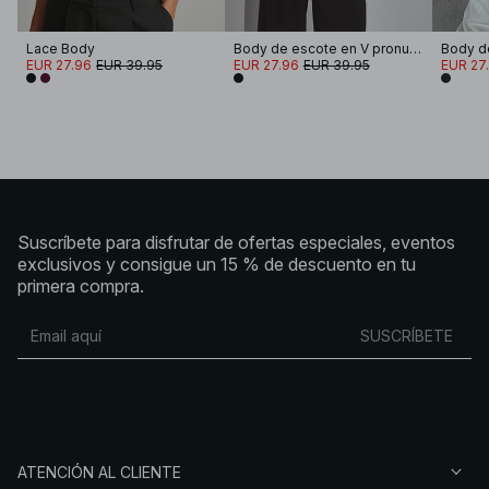
Lace Body
Body de escote en V pronunciado
Body de
EUR 27.96
EUR 39.95
EUR 27.96
EUR 39.95
EUR 27
Suscríbete para disfrutar de ofertas especiales, eventos
exclusivos y consigue un 15 % de descuento en tu
primera compra.
SUSCRÍBETE
ATENCIÓN AL CLIENTE