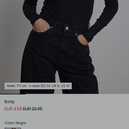
Model
:
177 cm - x-small (EU 34, UK 8, US 4)
Body
EUR 4.59
EUR 22.95
Color
:
Negro