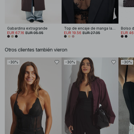
Gabardina extragrande
Top de encaje de manga larga
Bolso d
EUR 67.16
EUR 95.95
EUR 19.56
EUR 27.95
EUR 46
Otros clientes también vieron
-30%
-30%
-30%