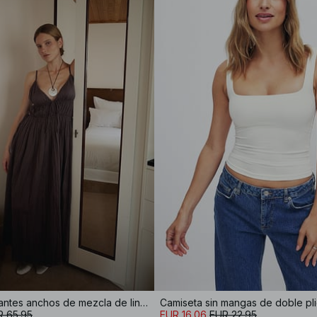
Vestido de tirantes anchos de mezcla de lino con volúmenes y efecto arrugado
Camiseta sin mangas de doble pl
R 65.95
EUR 16.06
EUR 22.95