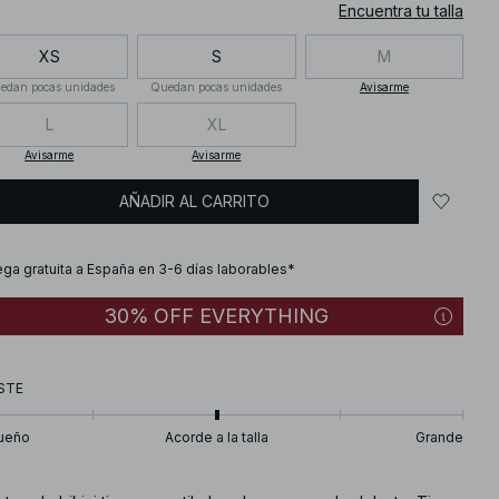
Encuentra tu talla
XS
S
M
edan pocas unidades
Quedan pocas unidades
Avisarme
L
XL
Avisarme
Avisarme
AÑADIR AL CARRITO
ega gratuita a España en 3-6 días laborables*
30% OFF EVERYTHING
STE
ueño
Acorde a la talla
Grande