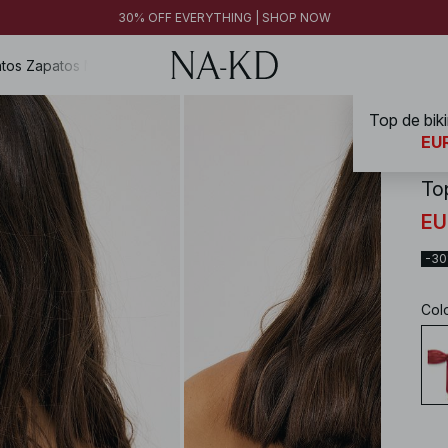
FINAL SALE | SHOP NOW
30% OFF EVERYTHING | SHOP NOW
FINAL SALE | SHOP NOW
tos
Zapatos
Magazine
Top de biki
NA-
EUR
Top
EU
-3
Col