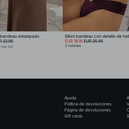
i bandeau estampado
R 22.95
EUR 18.16
EUR 25.95
2 colores
x NA-KD
Ayuda
Política de devoluciones
Página de devoluciones
C
Gift cards
S