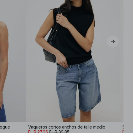
S
M
L
XL
iegue
Vaqueros cortos anchos de talle medio
EUR 27.96
EUR 39.95
EUR 