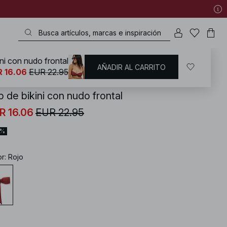
ni con nudo frontal
AÑADIR AL CARRITO
KD
/
Bañadores
/
Bikinis
/
Partes de arriba de bikini
/
Sujetador Bandeau
 16.06
EUR 22.95
 de bikini con nudo frontal
R 16.06
EUR 22.95
0%
or
:
Rojo