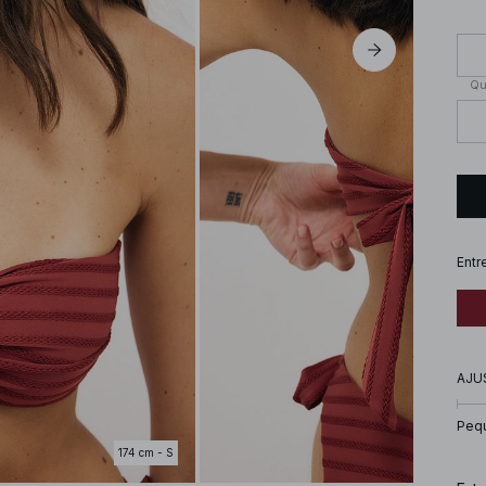
Qu
Entr
AJU
Peq
174 cm - S