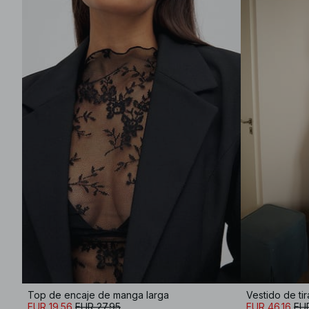
Top de encaje de manga larga
EUR 19.56
EUR 27.95
EUR 46.16
EU