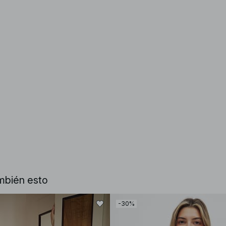
mbién esto
-30%