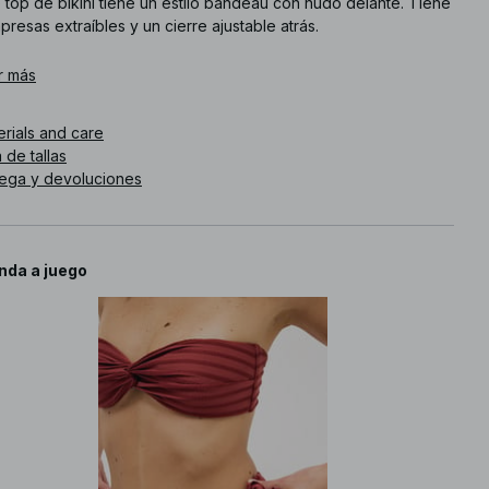
 top de bikini tiene un estilo bandeau con nudo delante. Tiene
resas extraíbles y un cierre ajustable atrás.
. de artículo
r más
:
1100-012775-3039
erials and care
 de tallas
rega y devoluciones
nda a juego