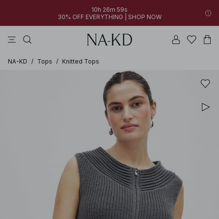
10h 26m 59s
30% OFF EVERYTHING | SHOP NOW
vestidos
tops
pantalones
collar
marrón oscuro
NA-KD
/
Tops
/
Knitted Tops