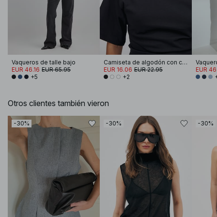
Vaqueros de talle bajo
Camiseta de algodón con cuello de embudo
EUR 46.16
EUR 65.95
EUR 16.06
EUR 22.95
EUR 46
+5
+2
Otros clientes también vieron
-30%
-30%
-30%