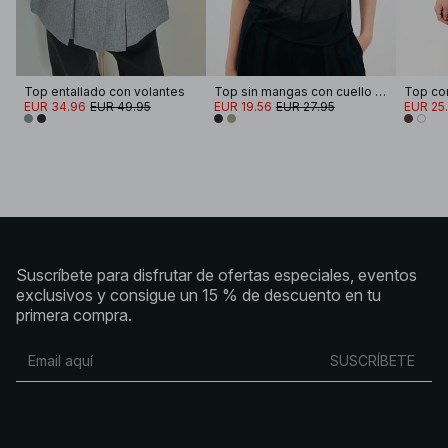
Top entallado con volantes
Top sin mangas con cuello de embudo
Top con
EUR 34.96
EUR 49.95
EUR 19.56
EUR 27.95
EUR 25.
Suscríbete para disfrutar de ofertas especiales, eventos
exclusivos y consigue un 15 % de descuento en tu
primera compra.
SUSCRÍBETE