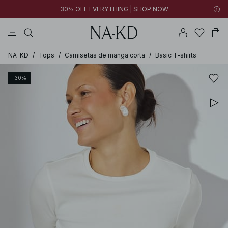
30% OFF EVERYTHING | SHOP NOW
vestidos
pantalones
tops
collar
marrón oscuro
NA-KD
/
Tops
/
Camisetas de manga corta
/
Basic T-shirts
-30%