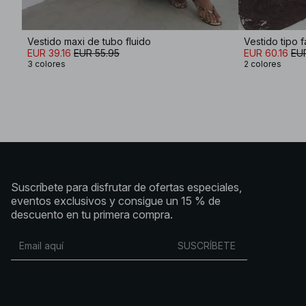
Vestido maxi de tubo fluido
EUR 39.16
EUR 55.95
EUR 60.16
EU
3 colores
2 colores
Suscríbete para disfrutar de ofertas especiales,
eventos exclusivos y consigue un 15 % de
descuento en tu primera compra.
SUSCRÍBETE