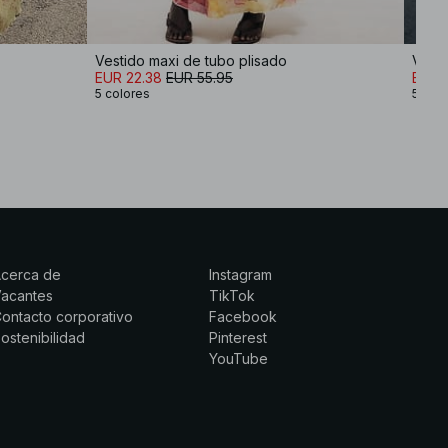
Vestido maxi de tubo plisado
Vesti
EUR 22.38
EUR 55.95
EUR 
5 colores
5 col
Acerca de
Instagram
Vacantes
TikTok
ontacto corporativo
Facebook
ostenibilidad
Pinterest
YouTube