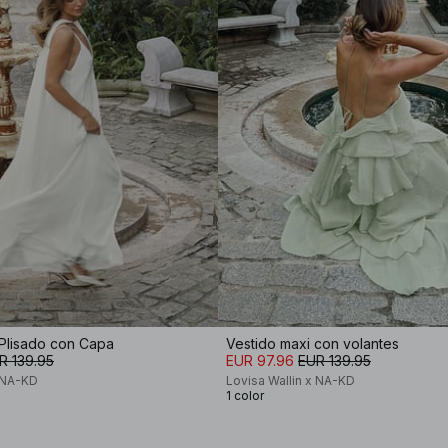
 Plisado con Capa
Vestido maxi con volantes
R 139.95
EUR 97.96
EUR 139.95
x NA-KD
Lovisa Wallin x NA-KD
1 color