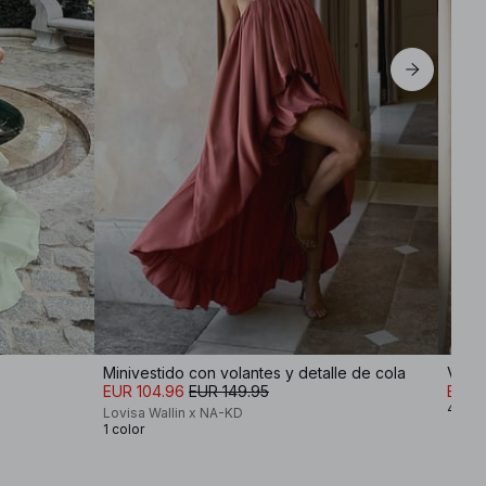
Minivestido con volantes y detalle de cola
Vesti
EUR 104.96
EUR 149.95
EUR 
4 col
Lovisa Wallin x NA-KD
1 color