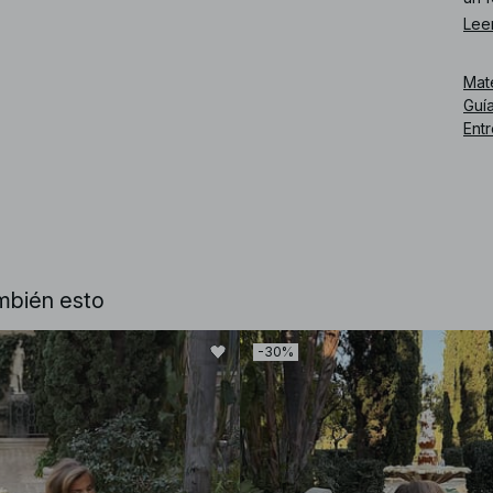
Lee
Núm
Mat
Guía
Ent
mbién esto
-30%