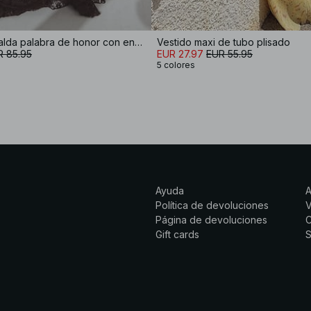
Vestido tipo falda palabra de honor con encaje
Vestido maxi de tubo plisado
R 85.95
EUR 27.97
EUR 55.95
5 colores
Ayuda
Política de devoluciones
Página de devoluciones
C
Gift cards
S