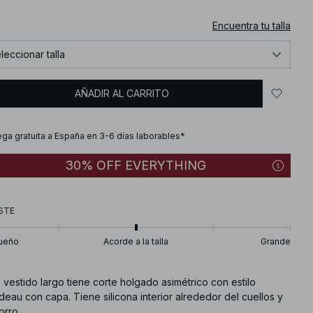
Encuentra tu talla
leccionar talla
AÑADIR AL CARRITO
ega gratuita a España en 3-6 días laborables*
30% OFF EVERYTHING
STE
ueño
Acorde a la talla
Grande
 vestido largo tiene corte holgado asimétrico con estilo
eau con capa. Tiene silicona interior alrededor del cuellos y
orro.