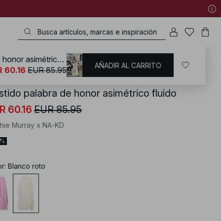
Vestido palabra de honor asimétrico fluido
AÑADIR AL CARRITO
KD
/
Vestidos
/
Vestidos palabra de honor
 60.16
EUR 85.95
stido palabra de honor asimétrico fluido
R 60.16
EUR 85.95
hie Murray x NA-KD
0%
or
:
Blanco roto