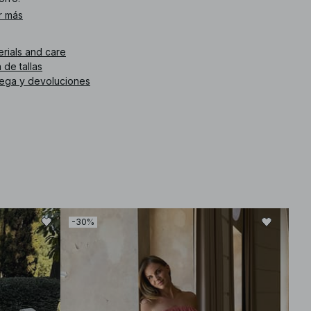
r más
. de artículo
:
1828-000005-0260
erials and care
 de tallas
rega y devoluciones
-30%
-50