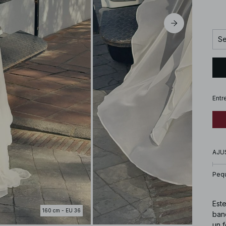
Se
Entr
AJU
Peq
Este
160 cm - EU 36
band
un f