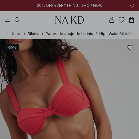
30% OFF EVERYTHING | SHOP NOW
vestidos
pantalones
tops
collar
negras
Bañadores
/
Bikinis
/
Partes de abajo de bikinis
/
High Waist Bikini Pant
-50%