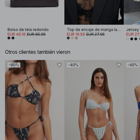
Bolso de tela redondo
Top de encaje de manga larga
EUR 46.16
EUR 65.95
EUR 19.56
EUR 27.95
EUR 27
Otros clientes también vieron
-80%
-40%
-40%