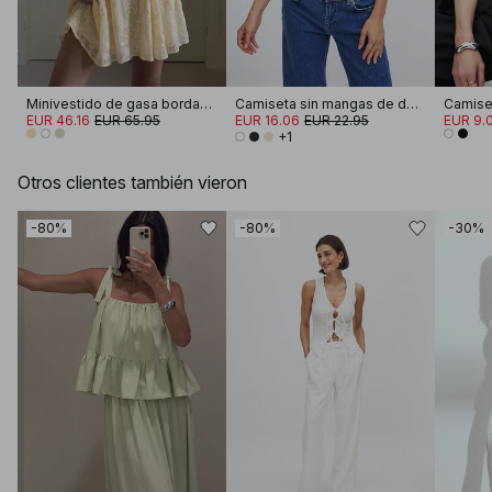
Minivestido de gasa bordada de manga larga
Camiseta sin mangas de doble pliegue
EUR 46.16
EUR 65.95
EUR 16.06
EUR 22.95
EUR 9.
+1
Otros clientes también vieron
-80%
-80%
-30%