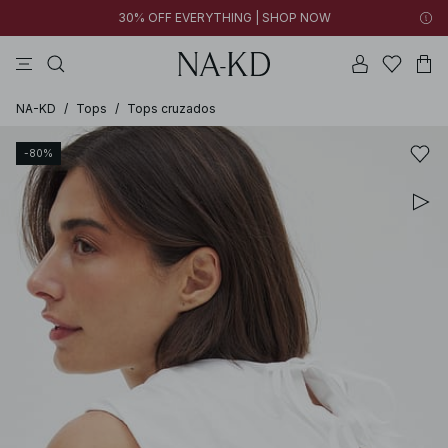
30% OFF EVERYTHING | SHOP NOW
vestidos
pantalones
tops
collar
negras
NA-KD
/
Tops
/
Tops cruzados
-80%