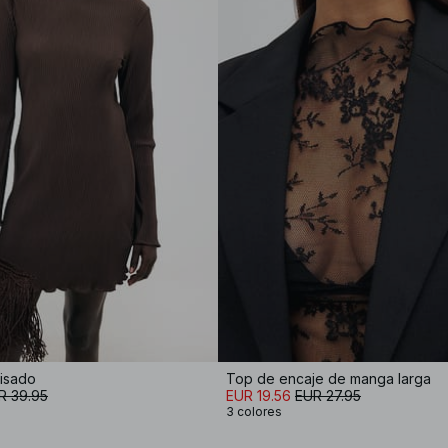
lisado
Top de encaje de manga larga
R 39.95
EUR 19.56
EUR 27.95
3 colores