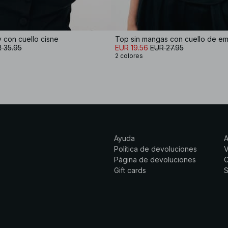
 con cuello cisne
Top sin mangas con cuello de e
 35.95
EUR 19.56
EUR 27.95
2 colores
Ayuda
Política de devoluciones
Página de devoluciones
C
Gift cards
S