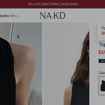
30% OFF EVERYTHING | SHOP NOW
apatos
Magazine
To
NA-
E
To
EU
-8
Col