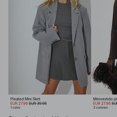
Pleated Mini Skirt
Minivestido p
EUR 27.96
EUR 39.95
EUR 27.96
EU
1 color
3 colores