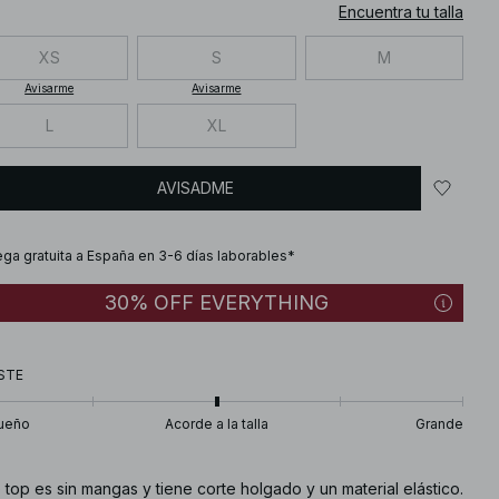
Encuentra tu talla
XS
S
M
Avisarme
Avisarme
L
XL
AVISADME
ega gratuita a España en 3-6 días laborables*
30% OFF EVERYTHING
STE
ueño
Acorde a la talla
Grande
 top es sin mangas y tiene corte holgado y un material elástico.