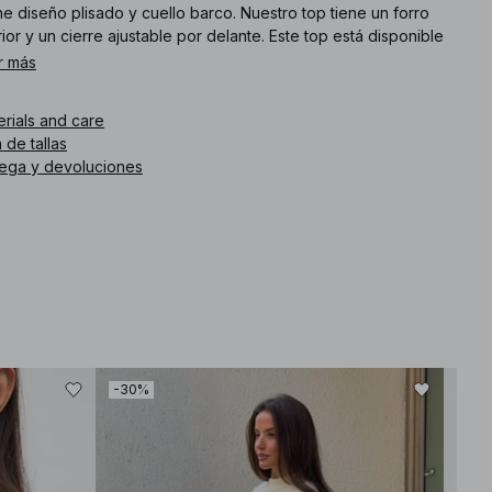
e diseño plisado y cuello barco. Nuestro top tiene un forro
rior y un cierre ajustable por delante. Este top está disponible
negro.
r más
. de artículo
:
1100-011181-0002
erials and care
 de tallas
rega y devoluciones
-30%
-30