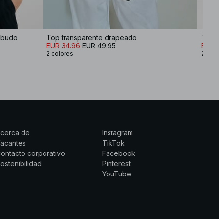
mbudo
Top transparente drapeado
Top c
EUR 34.96
EUR 49.95
EUR 2
2 colores
2 col
Acerca de
Instagram
Vacantes
TikTok
ontacto corporativo
Facebook
ostenibilidad
Pinterest
YouTube