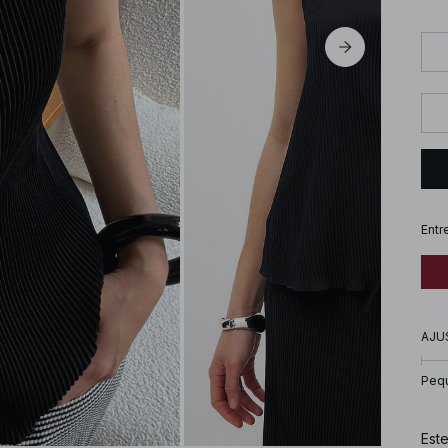
Entr
AJU
Peq
Este