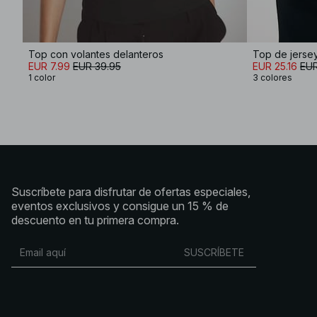
Top con volantes delanteros
Top de jersey
EUR 7.99
EUR 39.95
EUR 25.16
EUR
1 color
3 colores
Suscríbete para disfrutar de ofertas especiales,
eventos exclusivos y consigue un 15 % de
descuento en tu primera compra.
SUSCRÍBETE