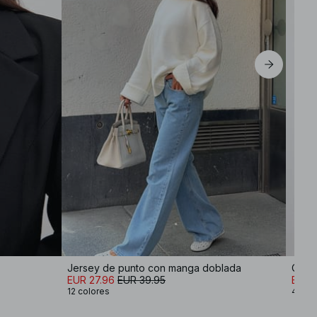
Jersey de punto con manga doblada
Camis
EUR 27.96
EUR 39.95
EUR 
12 colores
4 col