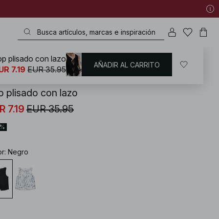
p plisado con lazo
AÑADIR AL CARRITO
KD
/
Tops
/
Tops cruzados
UR 7.19
EUR 35.95
p plisado con lazo
R 7.19
EUR 35.95
0%
or
:
Negro