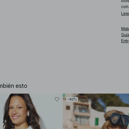
bols
con 
Lee
Núm
Mat
Guía
Ent
mbién esto
-40%