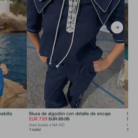
hebilla
Blusa de algodón con detalle de encaje
Chaq
EUR 7.99
EUR 39.95
EUR 
Ines Isaias x NA-KD
Ines 
1 color
1 colo