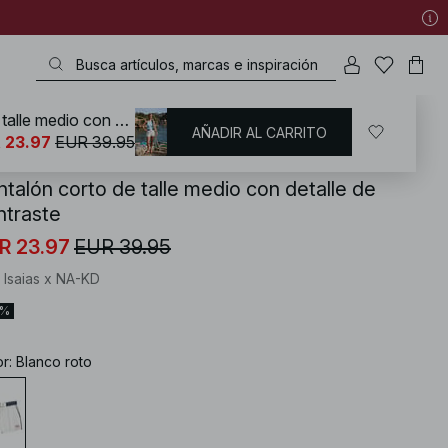
Pantalón corto de talle medio con detalle de contraste
AÑADIR AL CARRITO
KD
/
Ropa de verano
 23.97
EUR 39.95
ntalón corto de talle medio con detalle de
ntraste
R 23.97
EUR 39.95
 Isaias x NA-KD
0%
or
:
Blanco roto