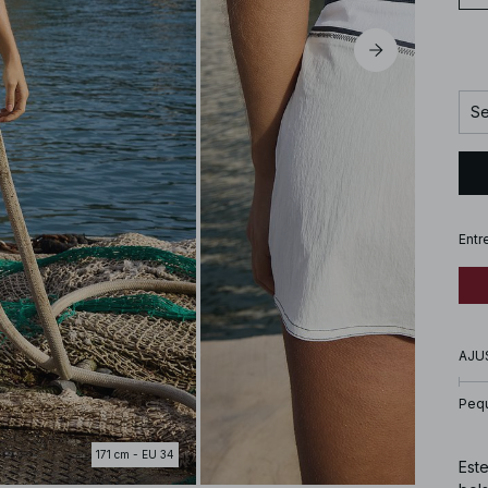
Se
Entr
AJU
Peq
171 cm - EU 34
Este