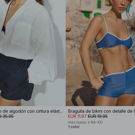
Pantalón corto de algodón con cintura elástica
Braguita de bikini con detalle de 
R 35.95
EUR 11.97
EUR 19.95
Ines Isaias x NA-KD
1 color