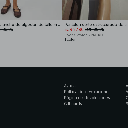
Pantalón corto ancho de algodón de talle medio
Pantalón corto estructurado de t
R 39.95
EUR 27.96
EUR 39.95
Lovisa Worge x NA-KD
1 color
Ayuda
Política de devoluciones
Página de devoluciones
C
Gift cards
S