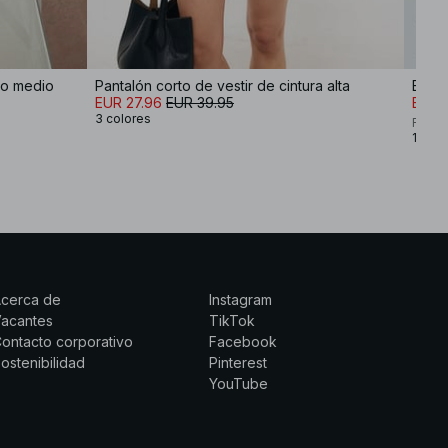
iro medio
Pantalón corto de vestir de cintura alta
Embro
EUR 27.96
EUR 39.95
EUR 
3 colores
Rita 
1 colo
Acerca de
Instagram
Vacantes
TikTok
ontacto corporativo
Facebook
ostenibilidad
Pinterest
YouTube