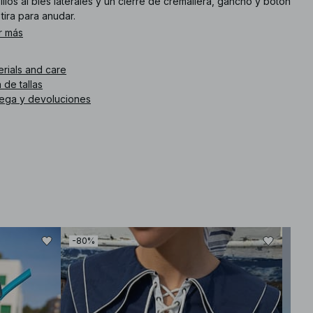
illos al bies laterales y un cierre de cremallera, gancho y botón
tira para anudar.
r más
. de artículo
:
1873-000027-0260
erials and care
 de tallas
rega y devoluciones
-80%
-50