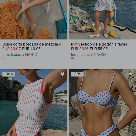
Blusa corta bordada de mezcla de lino
Minivestido de algodón a rayas
EUR 29.97
EUR 49.95
EUR 39.16
EUR 55.95
Ines Isaias x NA-KD
Ines Isaias x NA-KD
-30%
-30%