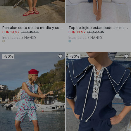
Pantalón corto de tiro medio y corte globo a rayas
Top de tejido estampado sin mangas
EUR 19.97
EUR 39.95
EUR 13.97
EUR 27.95
Ines Isaias x NA-KD
Ines Isaias x NA-KD
-80%
-80%