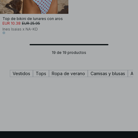
Top de bikini de lunares con aros
EUR 10.38
EUR 25.95
Ines Isaias x NA-KD
19 de 19 productos
Vestidos
Tops
Ropa de verano
Camisas y blusas
Abr