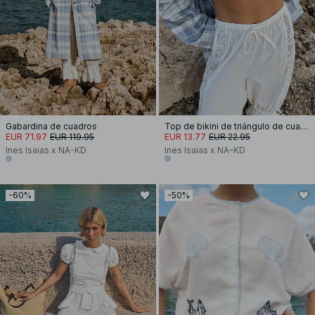
Gabardina de cuadros
Top de bikini de triángulo de cuadros
EUR 71.97
EUR 119.95
EUR 13.77
EUR 22.95
Ines Isaias x NA-KD
Ines Isaias x NA-KD
-60%
-50%