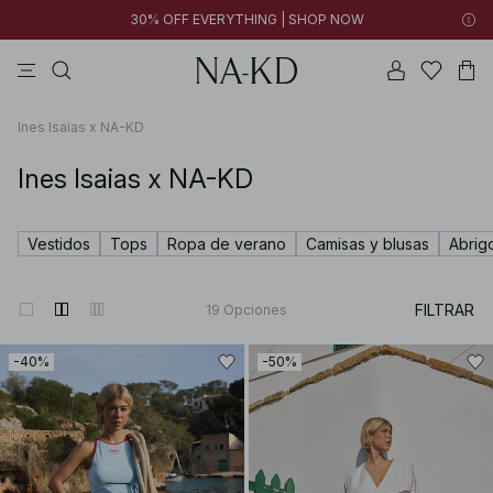
30% OFF EVERYTHING | SHOP NOW
vestidos
pantalones
tops
collar
negras
Ines Isaias x NA-KD
Ines Isaias x NA-KD
Vestidos
Tops
Ropa de verano
Camisas y blusas
Abrig
FILTRAR
19
Opciones
-40%
-50%