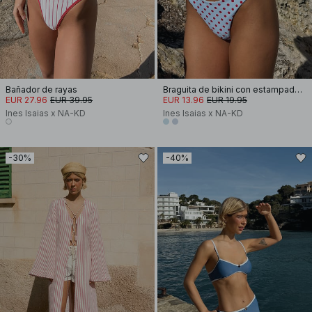
Bañador de rayas
Braguita de bikini con estampado en forma de V
EUR 27.96
EUR 39.95
EUR 13.96
EUR 19.95
Ines Isaias x NA-KD
Ines Isaias x NA-KD
-30%
-40%