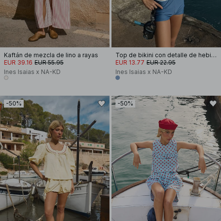
Kaftán de mezcla de lino a rayas
Top de bikini con detalle de hebilla
EUR 39.16
EUR 55.95
EUR 13.77
EUR 22.95
Ines Isaias x NA-KD
Ines Isaias x NA-KD
-50%
-50%