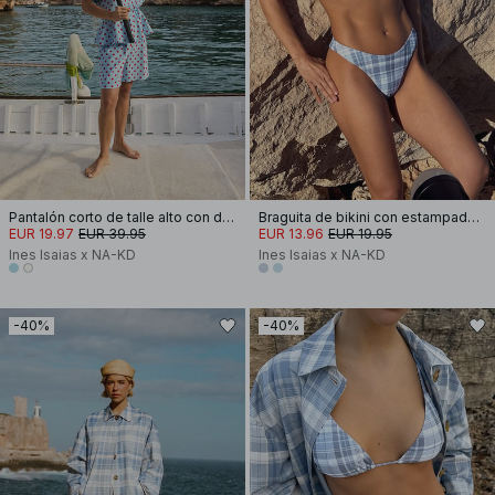
Pantalón corto de talle alto con detalle de pliegues
Braguita de bikini con estampado en forma de V
EUR 19.97
EUR 39.95
EUR 13.96
EUR 19.95
Ines Isaias x NA-KD
Ines Isaias x NA-KD
-40%
-40%