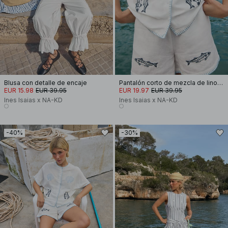
Blusa con detalle de encaje
Pantalón corto de mezcla de lino con detalle bordado
EUR 15.98
EUR 39.95
EUR 19.97
EUR 39.95
Ines Isaias x NA-KD
Ines Isaias x NA-KD
-40%
-30%