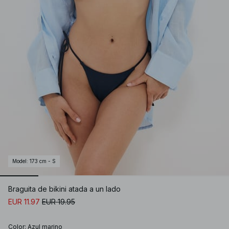
Model
:
173 cm - S
Braguita de bikini atada a un lado
EUR 11.97
EUR 19.95
Color
:
Azul marino