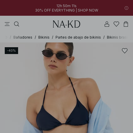
12h 50m 11s
30% OFF EVERYTHING | SHOP NOW
vestidos
pantalones
tops
azules
collar
A-KD
/
Bañadores
/
Bikinis
/
Partes de abajo de bikinis
/
Bikinis brasile
-40%