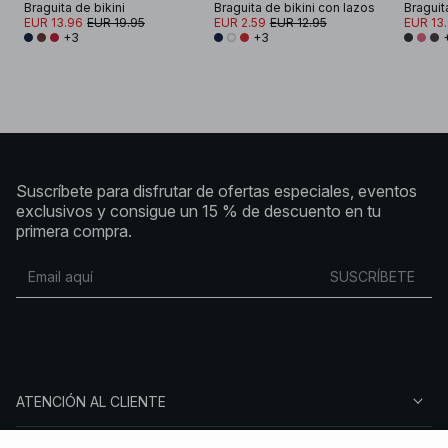
Braguita de bikini
Braguita de bikini con lazos
Braguit
EUR 13.96
EUR 19.95
EUR 2.59
EUR 12.95
EUR 13
+3
+3
Suscríbete para disfrutar de ofertas especiales, eventos
exclusivos y consigue un 15 % de descuento en tu
primera compra.
SUSCRÍBETE
ATENCIÓN AL CLIENTE