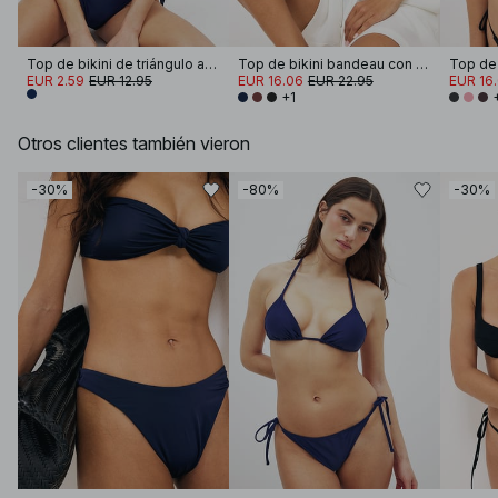
Top de bikini de triángulo acolchado
Top de bikini bandeau con nudo frontal
Top de 
EUR 2.59
EUR 12.95
EUR 16.06
EUR 22.95
EUR 16
+1
Otros clientes también vieron
-30%
-80%
-30%