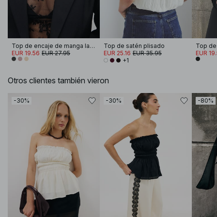
Top de encaje de manga larga
Top de satén plisado
EUR 19.56
EUR 27.95
EUR 25.16
EUR 35.95
EUR 19
+1
Otros clientes también vieron
-30%
-30%
-80%