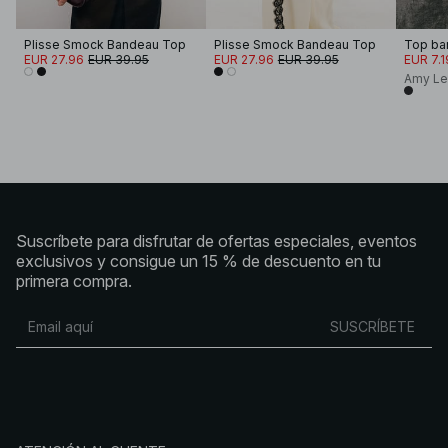
Plisse Smock Bandeau Top
Plisse Smock Bandeau Top
EUR 27.96
EUR 39.95
EUR 27.96
EUR 39.95
EUR 7.1
Amy Le
Suscríbete para disfrutar de ofertas especiales, eventos
exclusivos y consigue un 15 % de descuento en tu
primera compra.
SUSCRÍBETE