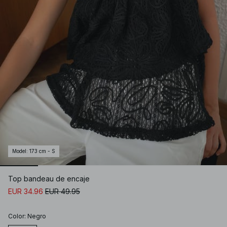
Model
:
173 cm - S
Top bandeau de encaje
EUR 34.96
EUR 49.95
Color
:
Negro