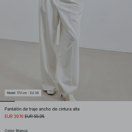
Model
:
173 cm - EU 36
Pantalón de traje ancho ​​de cintura alta
EUR 39.16
EUR 55.95
Color
:
Blanco