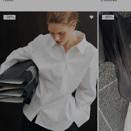
-30%
-30%