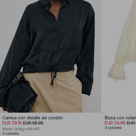
Camisa con detalle de cordón
Blusa con volan
EUR 39.16
EUR 55.95
EUR 34.96
EUR
3 colores
Marie Jedig x NA-KD
2 colores