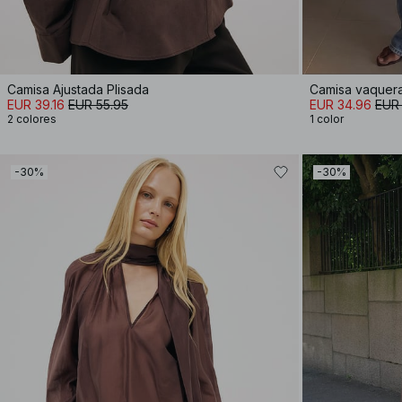
Camisa Ajustada Plisada
Camisa vaquera
EUR 39.16
EUR 55.95
EUR 34.96
EUR
2 colores
1 color
-30%
-30%