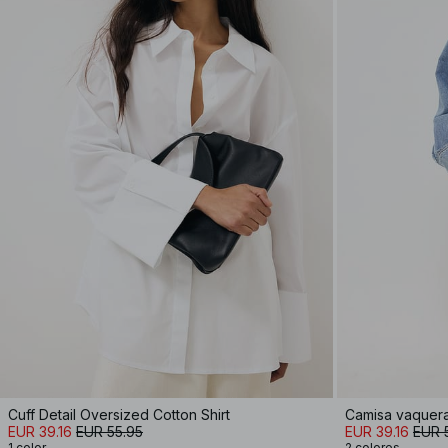
Cuff Detail Oversized Cotton Shirt
Camisa vaquera
EUR 39.16
EUR 55.95
EUR 39.16
EUR 
1 color
2 colores