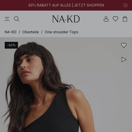
30% RABATT AUF ALLES | JETZT SHOPPEN
longsleeves
braun
schwarz
hosen
hellbraun
NA-KD
/
Oberteile
/
One shoulder Tops
-60%