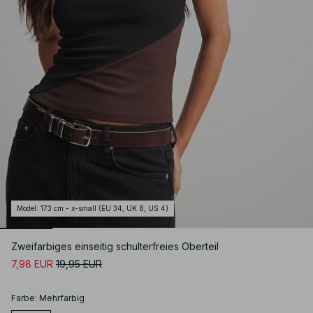
Model
:
173 cm - x-small (EU 34, UK 8, US 4)
Zweifarbiges einseitig schulterfreies Oberteil
7,98 EUR
19,95 EUR
Farbe
:
Mehrfarbig