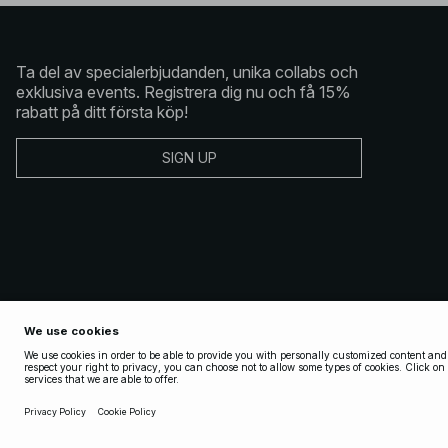
Ta del av specialerbjudanden, unika collabs och
exklusiva events. Registrera dig nu och få 15%
rabatt på ditt första köp!
SIGN UP
Copyright 2025 Nakdcom One World AB
Allmänna Villkor
Allmänna Villkor Social
Integritetspolicy
Cookiepolicy
Integritetsinställning