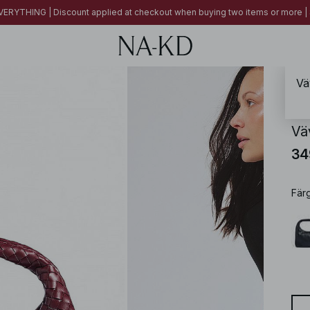
ERYTHING | Discount applied at checkout when buying two items or more
Vä
NA-
Vä
34
Fär