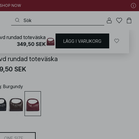
 | SHOP NOW
vd rundad toteväska
LÄGG I VARUKORG
KD
/
Accessoarer
/
Väskor
/
Tote bags
349,50 SEK
vd rundad toteväska
9,50 SEK
g
:
Burgundy
ONE SIZE