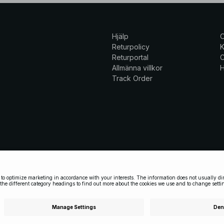
Hjälp
Returpolicy
K
Returportal
C
Allmänna villkor
H
Track Order
ar