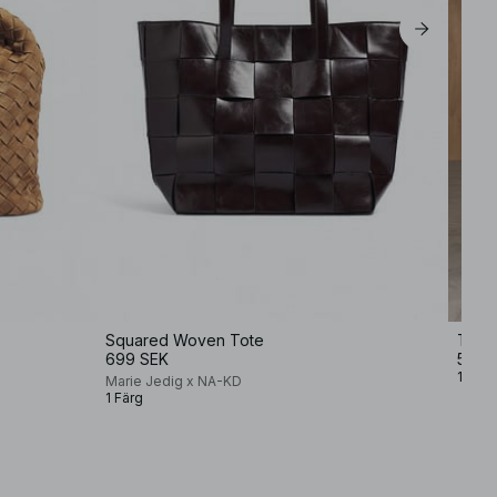
Squared Woven Tote
Trian
699 SEK
599 
1 Färg
Marie Jedig x NA-KD
1 Färg