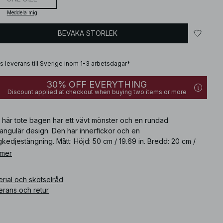
Meddela mig
BEVAKA STORLEK
is leverans till Sverige inom 1-3 arbetsdagar*
30% OFF EVERYTHING
Discount applied at checkout when buying two items or more
 här tote bagen har ett vävt mönster och en rundad
angulär design. Den har innerfickor och en
kedjestängning. Mått: Höjd: 50 cm / 19.69 in. Bredd: 20 cm /
 in. Längd: 46 cm / 18.11 in. Den här tote bagen kommer i
 mer
rgognerött.
rial och skötselråd
ikelnummer
:
1100-012427-0212
erans och retur