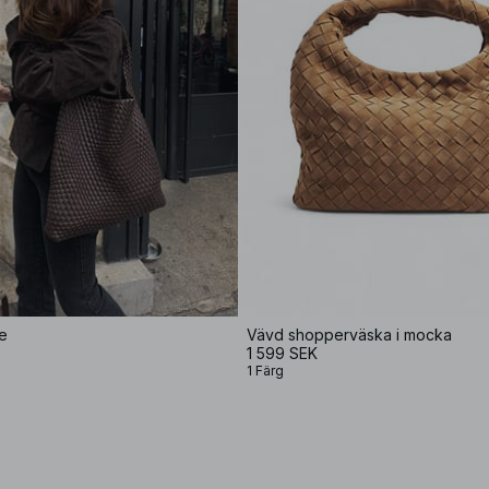
e
Vävd shopperväska i mocka
1 599 SEK
1 Färg