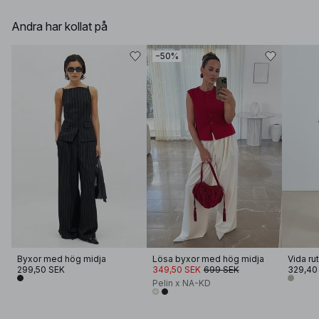
Andra har kollat på
−50%
Byxor med hög midja
Lösa byxor med hög midja
299,50 SEK
349,50 SEK
699 SEK
329,40
Pelin x NA-KD