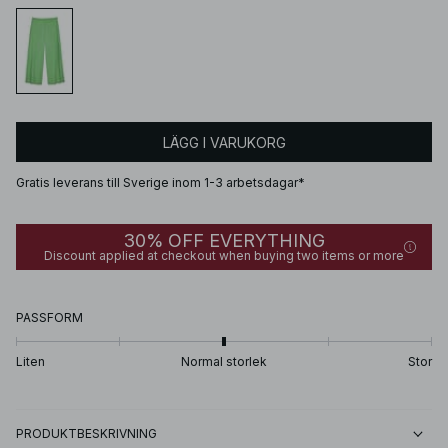
LÄGG I VARUKORG
Gratis leverans till Sverige inom 1-3 arbetsdagar*
30% OFF EVERYTHING
Discount applied at checkout when buying two items or more
PASSFORM
Liten
Normal storlek
Stor
PRODUKTBESKRIVNING