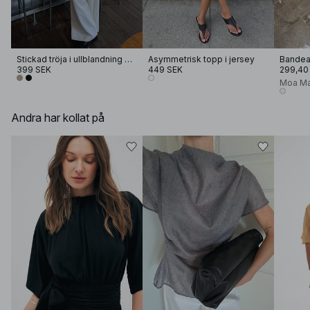
Stickad tröja i ullblandning med V-ringning
Asymmetrisk topp i jersey
399 SEK
449 SEK
299,40
Moa Ma
Andra har kollat på