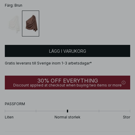
Färg
:
Brun
LÄGG I VARUKORG
Gratis leverans till Sverige inom 1-3 arbetsdagar*
30% OFF EVERYTHING
Discount applied at checkout when buying two items or more
PASSFORM
Liten
Normal storlek
Stor