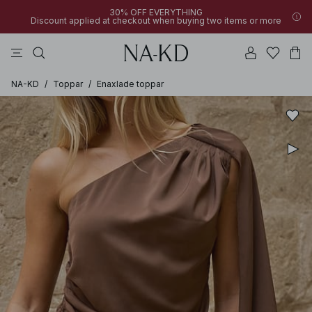
30% OFF EVERYTHING
Discount applied at checkout when buying two items or more
byxor
bruna
svarta
klänningar
överdelar
NA-KD
/
Toppar
/
Enaxlade toppar