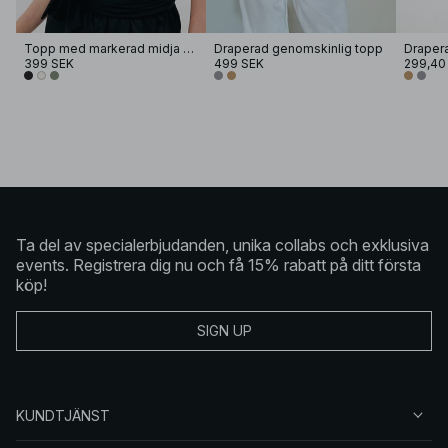
Topp med markerad midja och knytning
Draperad genomskinlig topp
Draper
399 SEK
499 SEK
299,40
Ta del av specialerbjudanden, unika collabs och exklusiva
events. Registrera dig nu och få 15% rabatt på ditt första
köp!
SIGN UP
KUNDTJÄNST