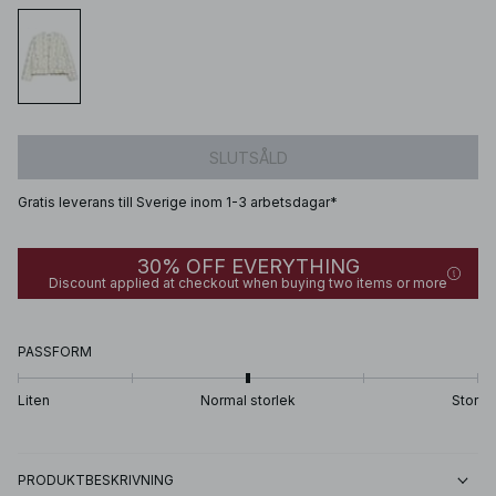
SLUTSÅLD
Gratis leverans till Sverige inom 1-3 arbetsdagar*
30% OFF EVERYTHING
Discount applied at checkout when buying two items or more
PASSFORM
Liten
Normal storlek
Stor
PRODUKTBESKRIVNING