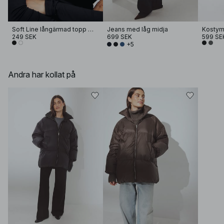
Soft Line långärmad topp med tratthals
Jeans med låg midja
Kostym
249 SEK
699 SEK
599 SE
+5
Andra har kollat på