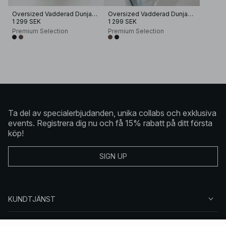
Oversized Vadderad Dunjacka
Oversized Vadderad Dunjacka
1 299 SEK
1 299 SEK
Premium Selection
Premium Selection
Ta del av specialerbjudanden, unika collabs och exklusiva
events. Registrera dig nu och få 15% rabatt på ditt första
köp!
SIGN UP
KUNDTJÄNST
OM NA-KD