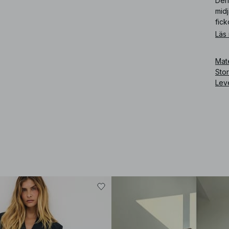
Den
mid
fick
Läs
Art
Mate
Sto
Lev