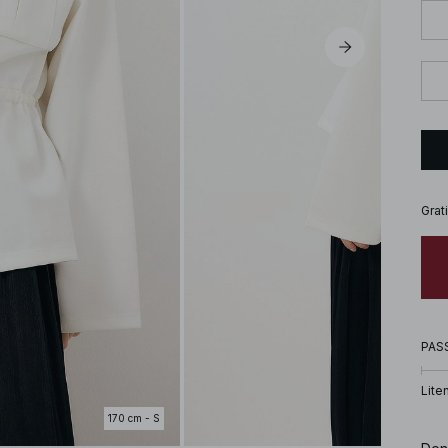
Grat
PAS
Lite
170 cm - S