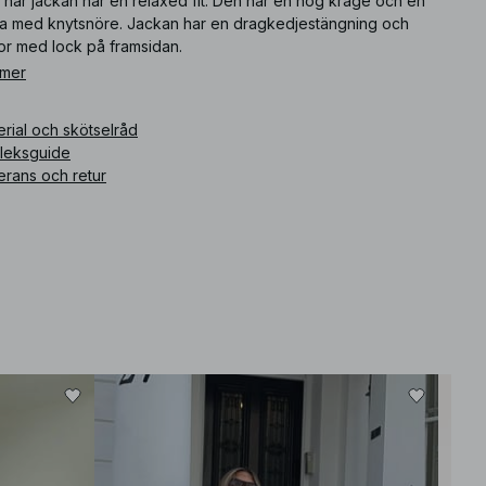
 här jackan har en relaxed fit. Den har en hög krage och en
ja med knytsnöre. Jackan har en dragkedjestängning och
or med lock på framsidan.
 mer
ikelnummer
:
1100-013839-0001
rial och skötselråd
rleksguide
erans och retur