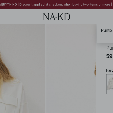
ERYTHING | Discount applied at checkout when buying two items or more
Punto 
NA-
Pu
59
Fär