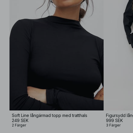
Soft Line långärmad topp med tratthals
Figursydd lån
249 SEK
999 SEK
2 Färger
3 Färger