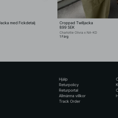
Jacka med Fickdetalj
Croppad Twilljacka
899 SEK
Charlotte Olivia x NA-KD
1 Färg
Hjälp
Returpolicy
K
Returportal
C
Allmänna villkor
H
Track Order