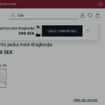
 | SHOP NOW
jacka med dragkedja
LÄGG I VARUKORG
KD
/
Kappor & jackor
/
Vårjackor
599 SEK
nto jacka med dragkedja
9 SEK
g
:
Vit
Hitta din storlek