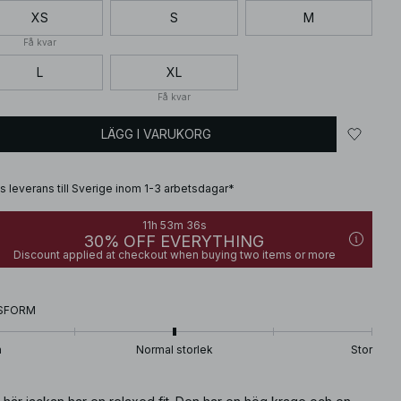
XS
S
M
Få kvar
L
XL
Få kvar
LÄGG I VARUKORG
is leverans till Sverige inom 1-3 arbetsdagar*
11h 53m 35s
30% OFF EVERYTHING
Discount applied at checkout when buying two items or more
SFORM
n
Normal storlek
Stor