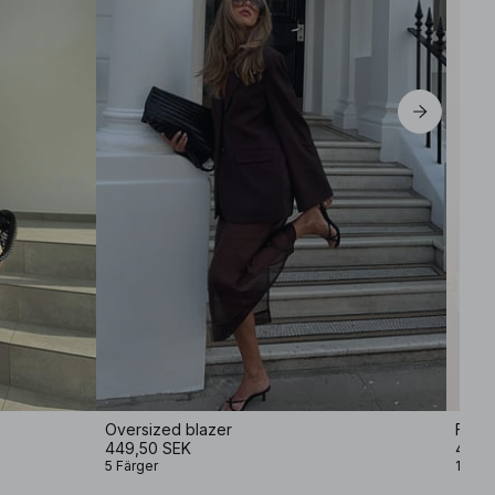
Oversized blazer
Figur
449,50 SEK
499 
5 Färger
1 Färg