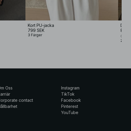
Kort PU-jacka
Draws
799 SEK
899 
3 Färger
Charlo
2 Färg
Om Oss
Instagram
arriär
TikTok
orporate contact
Facebook
ållbarhet
Pinterest
YouTube