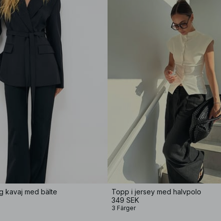
g kavaj med bälte
Topp i jersey med halvpolo
349 SEK
3 Färger