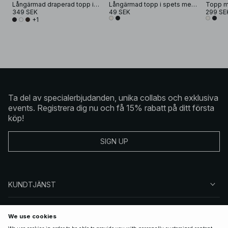
Långärmad draperad topp i jersey
Långärmad topp i spets med volang
349 SEK
49 SEK
299 SE
+1
Ta del av specialerbjudanden, unika collabs och exklusiva
events. Registrera dig nu och få 15% rabatt på ditt första
köp!
SIGN UP
KUNDTJÄNST
OM NA-KD