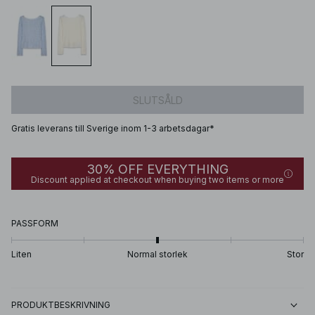
SLUTSÅLD
Gratis leverans till Sverige inom 1-3 arbetsdagar*
30% OFF EVERYTHING
Discount applied at checkout when buying two items or more
PASSFORM
Liten
Normal storlek
Stor
PRODUKTBESKRIVNING