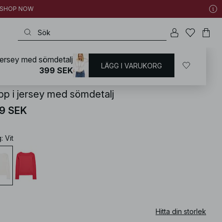
 | SHOP NOW
jersey med sömdetalj
LÄGG I VARUKORG
KD
/
Basplagg
/
Bastoppar
399 SEK
pp i jersey med sömdetalj
9 SEK
g
:
Vit
Hitta din storlek