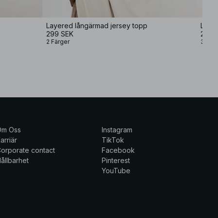
Layered långärmad jersey topp
Långä
299 SEK
249 
2 Färger
3 Fär
Om Oss
Instagram
arriär
TikTok
orporate contact
Facebook
ållbarhet
Pinterest
YouTube