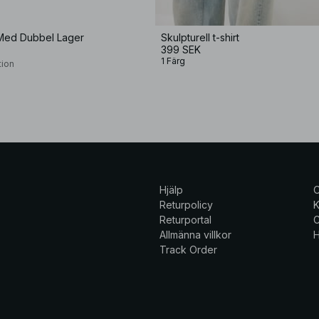
Med Dubbel Lager
Skulpturell t-shirt
399 SEK
1 Färg
tion
Hjälp
Returpolicy
K
Returportal
C
Allmänna villkor
H
Track Order