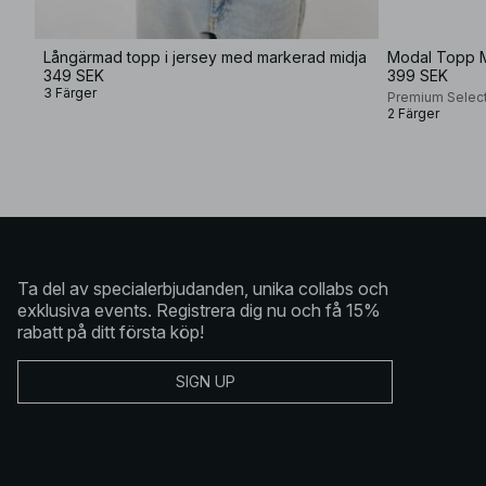
Långärmad topp i jersey med markerad midja
Modal Topp 
349 SEK
399 SEK
3 Färger
Premium Selec
2 Färger
Ta del av specialerbjudanden, unika collabs och
exklusiva events. Registrera dig nu och få 15%
rabatt på ditt första köp!
SIGN UP