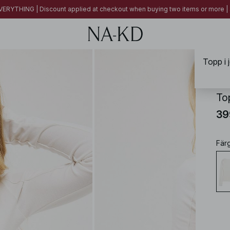
ERYTHING | Discount applied at checkout when buying two items or more
Topp i 
NA-
To
39
Fär