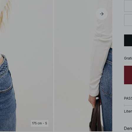
Grat
PAS
Lite
175 cm - S
Den