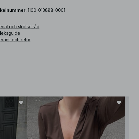
ikelnummer
:
1100-013888-0001
rial och skötselråd
rleksguide
erans och retur