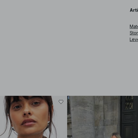
Art
Mate
Sto
Lev