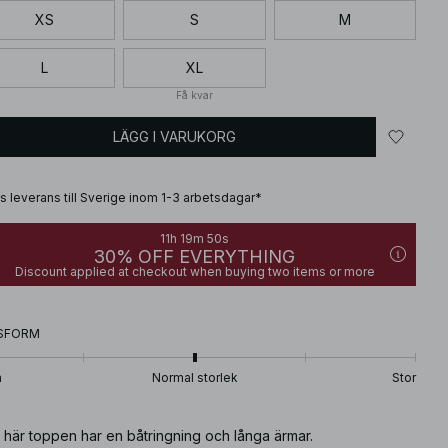
XS
S
M
L
XL
Få kvar
LÄGG I VARUKORG
is leverans till Sverige inom 1-3 arbetsdagar*
11h 19m 49s
30% OFF EVERYTHING
Discount applied at checkout when buying two items or more
SFORM
n
Normal storlek
Stor
 här toppen har en båtringning och långa ärmar.