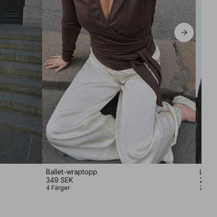
Ballet-wraptopp
Lång
349 SEK
249 
4 Färger
2 Färg