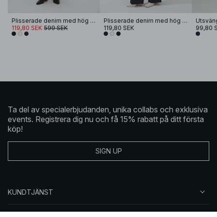
Plisserade denim med hög midja
Plisserade denim med hög midja
119,80 SEK
599 SEK
119,80 SEK
99,80 
Ta del av specialerbjudanden, unika collabs och exklusiva
events. Registrera dig nu och få 15% rabatt på ditt första
köp!
SIGN UP
KUNDTJÄNST
OM NA-KD