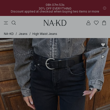
08h 07m 53s
30% OFF EVERYTHING
Discount applied at checkout when buying two items or more
linne
byxor
klänningar
svarta
överdelar
NA-KD
/
Jeans
/
High Waist Jeans