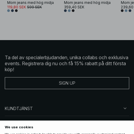
Mom jeans med hög midja
Mom jeans med hög midja
Mom je
119,80 SEK
599 SEK
359,40 SEK
239,60
Ta del av specialerbjudanden, unika collabs och exklusiva
events. Registrera dig nu och få 15% rabatt på ditt första
köp!
SIGN UP
KUNDTJÄNST
OM NA-KD