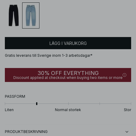
LÄGG I VARUKORG
Gratis leverans till Sverige inom 1-3 arbetsdagar*
30% OFF EVERYTHING
Discount applied at checkout when buying two items or more
PASSFORM
Liten
Normal storlek
Stor
PRODUKTBESKRIVNING