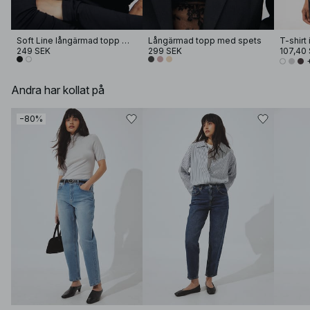
Soft Line långärmad topp med tratthals
Långärmad topp med spets
249 SEK
299 SEK
107,40
Andra har kollat på
−80%