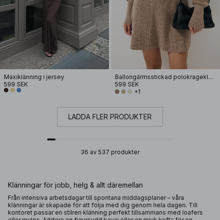
Maxiklänning i jersey
Ballongärmsstickad polokrageklänning
599 SEK
599 SEK
+1
LADDA FLER PRODUKTER
36 av 537 produkter
Klänningar för jobb, helg & allt däremellan
Från intensiva arbetsdagar till spontana middagsplaner – våra
klänningar är skapade för att följa med dig genom hela dagen. Till
kontoret passar en stilren klänning perfekt tillsammans med loafers
eller mules. Addera en figursydd kavaj eller en mjuk kofta för en