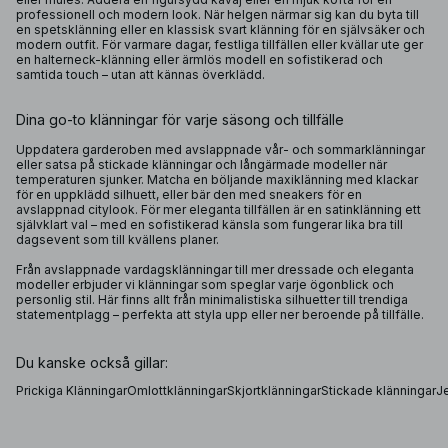
professionell och modern look. När helgen närmar sig kan du byta till
en spetsklänning eller en klassisk svart klänning för en självsäker och
modern outfit. För varmare dagar, festliga tillfällen eller kvällar ute ger
en halterneck-klänning eller ärmlös modell en sofistikerad och
samtida touch – utan att kännas överklädd.
Dina go-to klänningar för varje säsong och tillfälle
Uppdatera garderoben med avslappnade vår- och sommarklänningar
eller satsa på stickade klänningar och långärmade modeller när
temperaturen sjunker. Matcha en böljande maxiklänning med klackar
för en uppklädd silhuett, eller bär den med sneakers för en
avslappnad citylook. För mer eleganta tillfällen är en satinklänning ett
självklart val – med en sofistikerad känsla som fungerar lika bra till
dagsevent som till kvällens planer.
Från avslappnade vardagsklänningar till mer dressade och eleganta
modeller erbjuder vi klänningar som speglar varje ögonblick och
personlig stil. Här finns allt från minimalistiska silhuetter till trendiga
statementplagg – perfekta att styla upp eller ner beroende på tillfälle.
Du kanske också gillar:
Prickiga Klänningar
Omlottklänningar
Skjortklänningar
Stickade klänningar
J