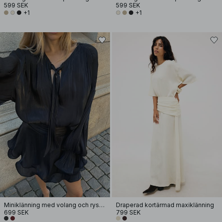
599 SEK
599 SEK
+1
+1
Miniklänning med volang och ryschad midja
Draperad kortärmad maxiklänning
699 SEK
799 SEK