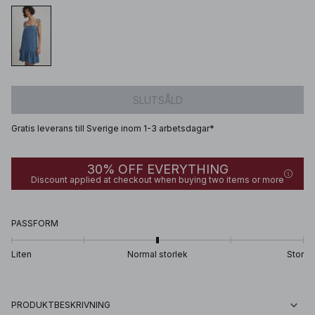
SLUTSÅLD
Gratis leverans till Sverige inom 1-3 arbetsdagar*
30% OFF EVERYTHING
Discount applied at checkout when buying two items or more
PASSFORM
Liten
Normal storlek
Stor
PRODUKTBESKRIVNING