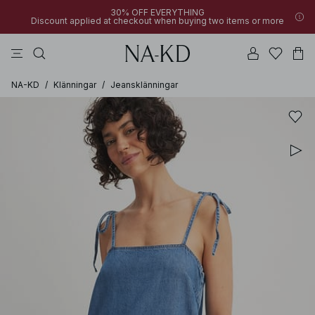
30% OFF EVERYTHING
Discount applied at checkout when buying two items or more
långärmade toppar
byxor
klänningar
bruna
överdelar
NA-KD
/
Klänningar
/
Jeansklänningar