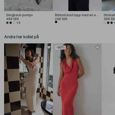
Slingback-pumps
Ribbstickad topp med en axel
Stickad
499 SEK
249 SEK
399 SE
+3
Andra har kollat på
−80%