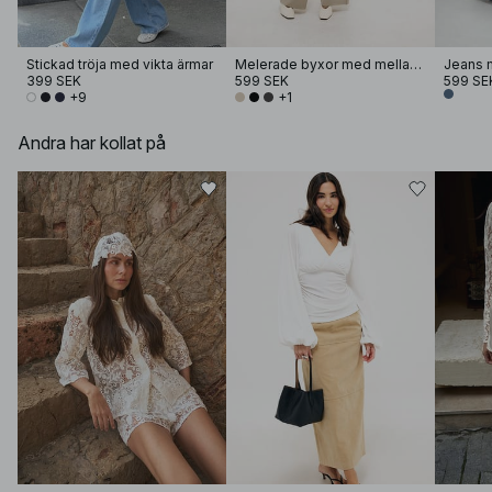
Stickad tröja med vikta ärmar
Melerade byxor med mellanhög midja
399 SEK
599 SEK
599 SE
+9
+1
Andra har kollat på