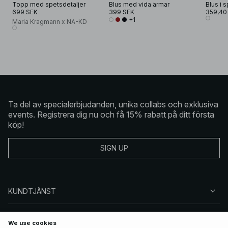
Topp med spetsdetaljer
Blus med vida ärmar
699 SEK
399 SEK
359,40
+1
Maria Kragmann x NA-KD
Ta del av specialerbjudanden, unika collabs och exklusiva
events. Registrera dig nu och få 15% rabatt på ditt första
köp!
SIGN UP
KUNDTJÄNST
OM NA-KD