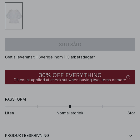
SLUTSÅLD
Gratis leverans till Sverige inom 1-3 arbetsdagar*
30% OFF EVERYTHING
Discount applied at checkout when buying two items or more
PASSFORM
Liten
Normal storlek
Stor
PRODUKTBESKRIVNING