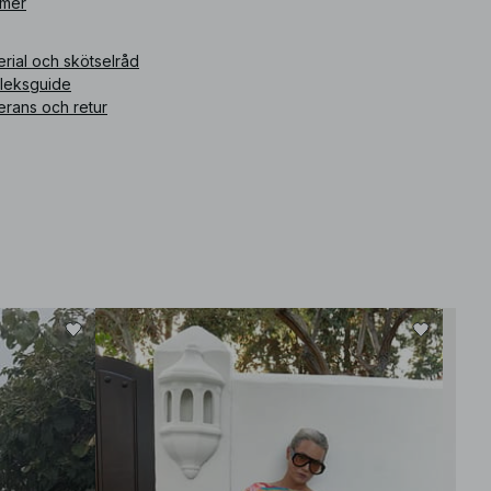
ikelnummer
 mer
:
1828-000020-0048
rial och skötselråd
rleksguide
erans och retur
Bäst