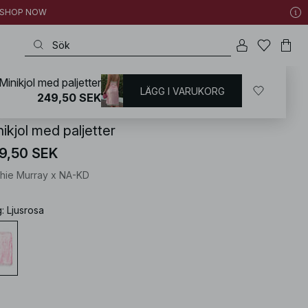
 | SHOP NOW
Minikjol med paljetter
LÄGG I VARUKORG
KD
/
Kjolar
/
Midikjolar
249,50 SEK
ikjol med paljetter
9,50 SEK
hie Murray x NA-KD
g
:
Ljusrosa