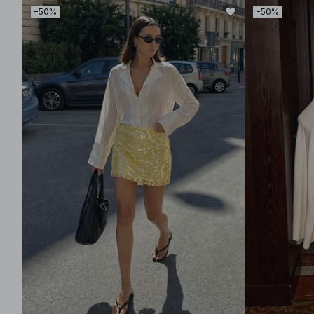
−50%
−50%