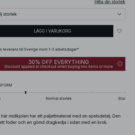
Hitta din storlek
lj storlek
LÄGG I VARUKORG
is leverans till Sverige inom 1-3 arbetsdagar*
30% OFF EVERYTHING
Discount applied at checkout when buying two items or more
SFORM
n
Normal storlek
Stor
här midikjolen har ett paljettmaterial med en spetsdetalj. Den
 ett foder och en gömd dragkedja i sidan med en krok.