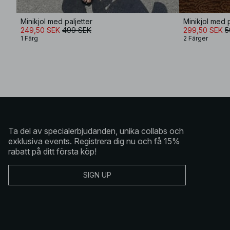
Minikjol med paljetter
Minikjol med p
249,50 SEK
499 SEK
299,50 SEK
5
1 Färg
2 Färger
Ta del av specialerbjudanden, unika collabs och
exklusiva events. Registrera dig nu och få 15%
rabatt på ditt första köp!
SIGN UP