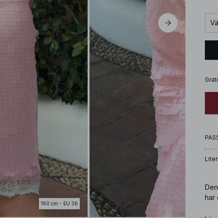
Vä
Grat
PAS
Lite
Den 
har
160 cm - EU 36