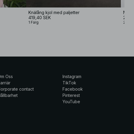
Knälång kjol med paljetter
Minik
419,40 SEK
299,
1 Färg
2 Färg
Om Oss
Instagram
arriär
TikTok
orporate contact
Facebook
ållbarhet
Pinterest
YouTube