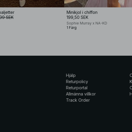
aljetter
Minikjol i chiffon
99 SEK
199,50 SEK
Sophie Murray x NA-KD
1 Färg
Hjälp
Returpolicy
K
Returportal
C
Allmänna villkor
H
Track Order