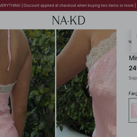
ERYTHING | Discount applied at checkout when buying two items or more
NA-
Min
24
Sop
Fär