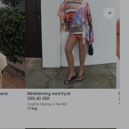
rneck
Miniklänning med tryck
Dubbe
299,40 SEK
249 
4 Fär
Sophie Murray x NA-KD
1 Färg