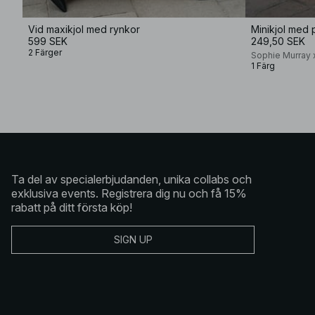
Vid maxikjol med rynkor
Minikjol med p
599 SEK
249,50 SEK
2 Färger
Sophie Murray
1 Färg
Ta del av specialerbjudanden, unika collabs och
exklusiva events. Registrera dig nu och få 15%
rabatt på ditt första köp!
SIGN UP