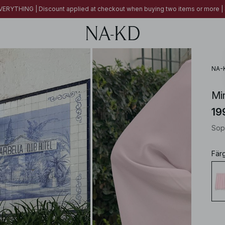
ERYTHING | Discount applied at checkout when buying two items or more
NA-
Min
19
Sop
Fär