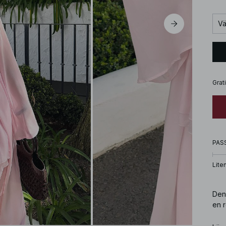
Vä
Grat
PAS
Lite
Den 
en 