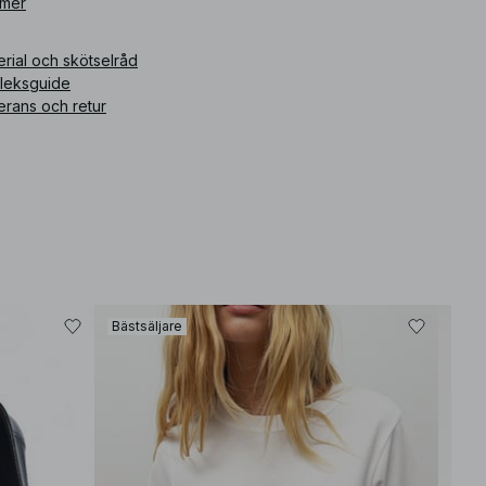
ikelnummer
 mer
:
1828-000017-0048
rial och skötselråd
rleksguide
erans och retur
Bästsäljare