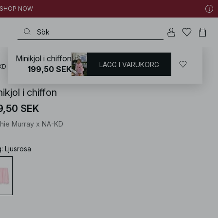
 | SHOP NOW
Minikjol i chiffon
LÄGG I VARUKORG
KD
/
Badkläder
/
Strandkläder
199,50 SEK
ikjol i chiffon
9,50 SEK
hie Murray x NA-KD
g
:
Ljusrosa