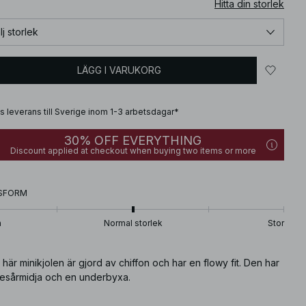
Hitta din storlek
lj storlek
LÄGG I VARUKORG
is leverans till Sverige inom 1-3 arbetsdagar*
30% OFF EVERYTHING
Discount applied at checkout when buying two items or more
SFORM
n
Normal storlek
Stor
här minikjolen är gjord av chiffon och har en flowy fit. Den har
resårmidja och en underbyxa.