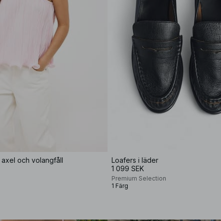
axel och volangfåll
Loafers i läder
1 099 SEK
Premium Selection
1 Färg