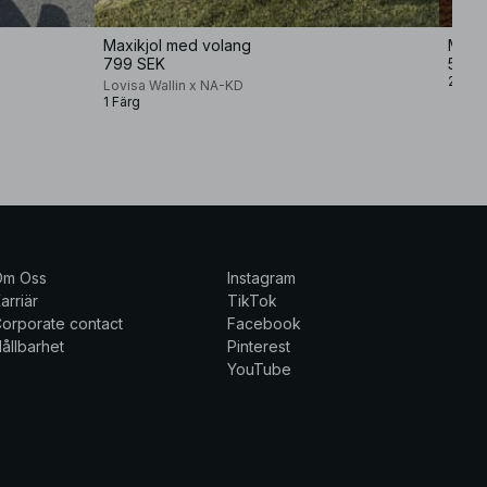
Maxikjol med volang
Minik
799 SEK
599 
2 Färg
Lovisa Wallin x NA-KD
1 Färg
Om Oss
Instagram
arriär
TikTok
orporate contact
Facebook
ållbarhet
Pinterest
YouTube