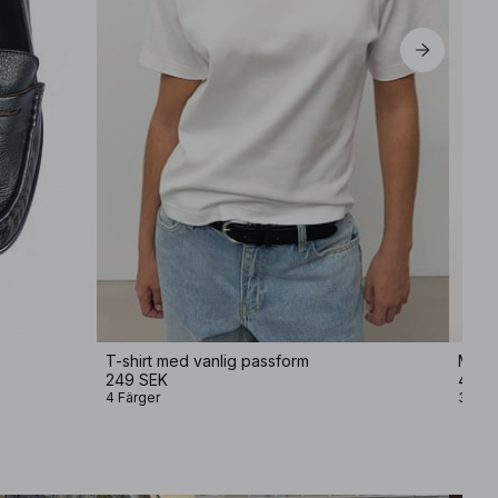
T-shirt med vanlig passform
Minik
249 SEK
499 
4 Färger
3 Fär