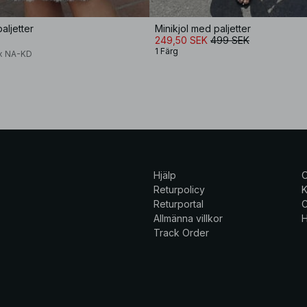
aljetter
Minikjol med paljetter
249,50 SEK
499 SEK
1 Färg
 x NA-KD
Hjälp
Returpolicy
K
Returportal
C
Allmänna villkor
H
Track Order