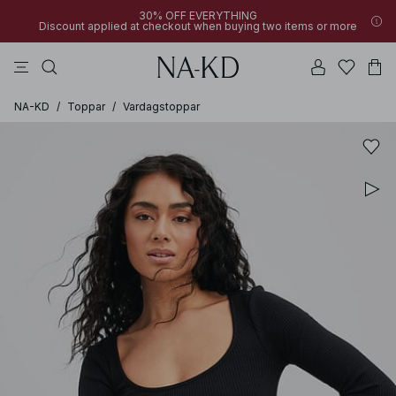
30% OFF EVERYTHING
Discount applied at checkout when buying two items or more
byxor
klänningar
bruna
svarta
överdelar
NA-KD
/
Toppar
/
Vardagstoppar