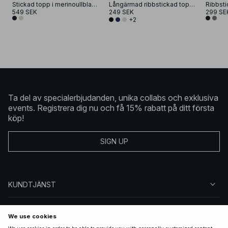
Stickad topp i merinoullblandning med hög hals
Långärmad ribbstickad topp med rund halsringning
549 SEK
249 SEK
299 SE
+2
Ta del av specialerbjudanden, unika collabs och exklusiva
events. Registrera dig nu och få 15% rabatt på ditt första
köp!
SIGN UP
KUNDTJÄNST
OM NA-KD