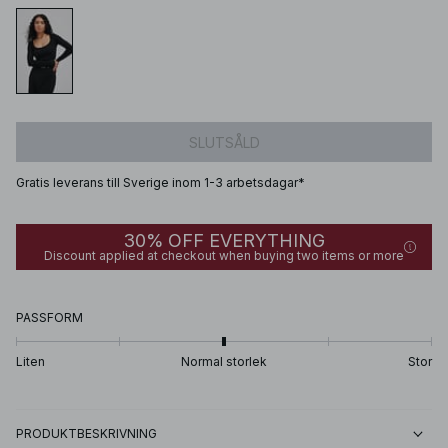
SLUTSÅLD
Gratis leverans till Sverige inom 1-3 arbetsdagar*
30% OFF EVERYTHING
Discount applied at checkout when buying two items or more
PASSFORM
Liten
Normal storlek
Stor
PRODUKTBESKRIVNING