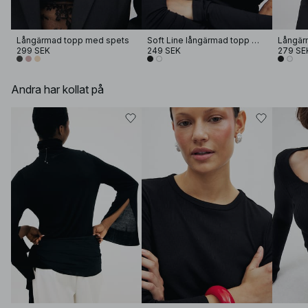
Långärmad topp med spets
Soft Line långärmad topp med tratthals
Långär
299 SEK
249 SEK
279 SE
Andra har kollat på