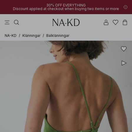
30% OFF EVERYTHING
Discount applied at checkout when buying two items or more
linne
byxor
klänningar
bruna
överdelar
NA-KD
/
Klänningar
/
Balklänningar