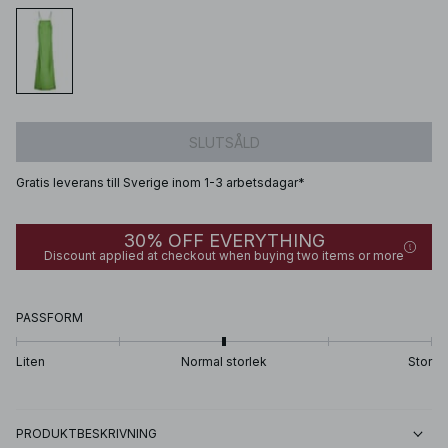
SLUTSÅLD
Gratis leverans till Sverige inom 1-3 arbetsdagar*
30% OFF EVERYTHING
Discount applied at checkout when buying two items or more
PASSFORM
Liten
Normal storlek
Stor
PRODUKTBESKRIVNING