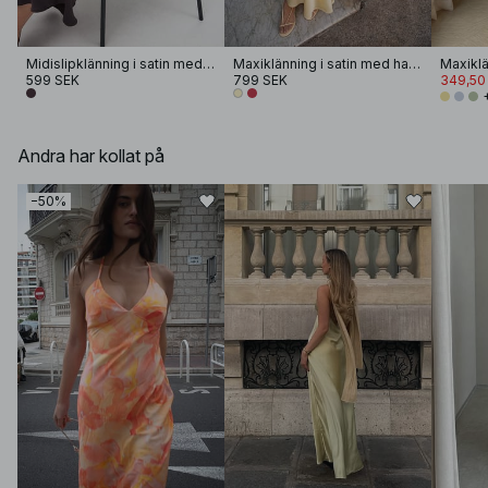
Midislipklänning i satin med viktdetalj
Maxiklänning i satin med halterneck
Maxiklä
599 SEK
799 SEK
349,50
Andra har kollat på
−50%