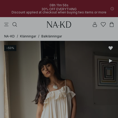
08h 11m 56s
30% OFF EVERYTHING
Discount applied at checkout when buying two items or more
linne
byxor
klänningar
svarta
överdelar
NA-KD
/
Klänningar
/
Balklänningar
−50%