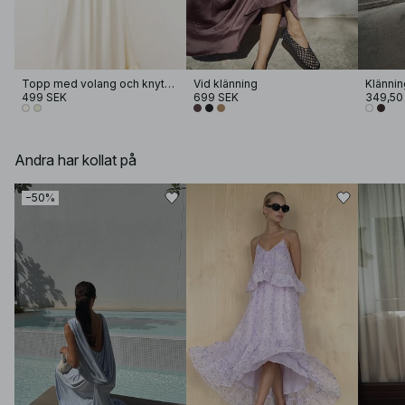
Topp med volang och knytband
Vid klänning
Klännin
499 SEK
699 SEK
349,50
Andra har kollat på
−50%