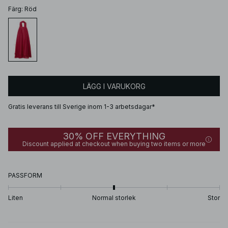
Färg
:
Röd
LÄGG I VARUKORG
Gratis leverans till Sverige inom 1-3 arbetsdagar*
30% OFF EVERYTHING
Discount applied at checkout when buying two items or more
PASSFORM
Liten
Normal storlek
Stor