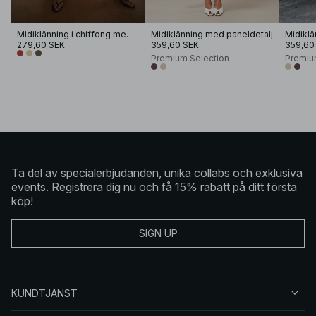
Midiklänning i chiffong med band
Midiklänning med paneldetalj
Midiklä
279,60 SEK
359,60 SEK
359,60
Premium Selection
Premiu
Ta del av specialerbjudanden, unika collabs och exklusiva
events. Registrera dig nu och få 15% rabatt på ditt första
köp!
SIGN UP
KUNDTJÄNST