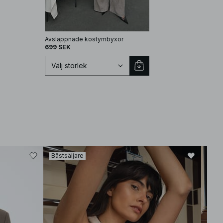
Avslappnade kostymbyxor
699 SEK
Välj storlek
Välj storlek
EU 32
EU 34
Bästsäljare
EU 36
EU 38
EU 40
EU 42