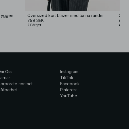
 ryggen
Oversized kort blazer med tunna ränder
Over
799 SEK
899 
2 Färger
4 Fär
Om Oss
Instagram
arriär
TikTok
orporate contact
Facebook
ållbarhet
Pinterest
YouTube