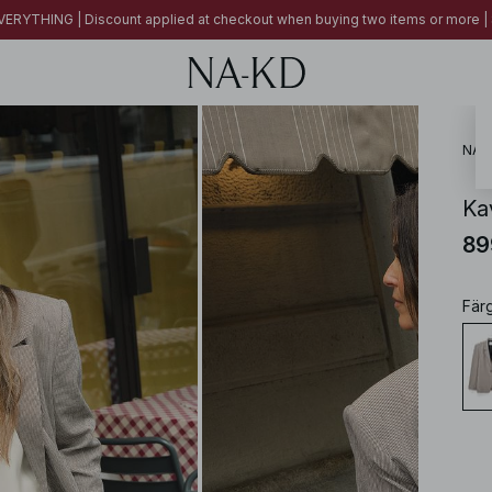
ERYTHING | Discount applied at checkout when buying two items or more
NA-
Ka
89
Fär