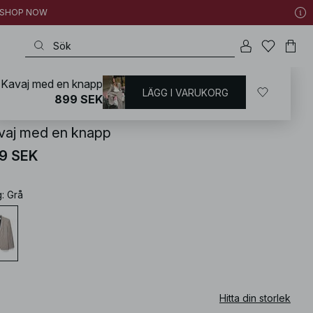
 | SHOP NOW
Kavaj med en knapp
LÄGG I VARUKORG
KD
/
Kontorskläder
/
Figursydd kavaj
899 SEK
vaj med en knapp
9 SEK
g
:
Grå
Hitta din storlek