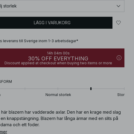
lj storlek
LÄGG I VARUKORG
is leverans till Sverige inom 1-3 arbetsdagar*
14h 03m 59s
30% OFF EVERYTHING
Discount applied at checkout when buying two items or more
SFORM
n
Normal storlek
Stor
 här blazern har vadderade axlar. Den har en krage med slag
 en knappstängning. Blazern har långa ärmar med en slits på
darna och ett foder.
 mer