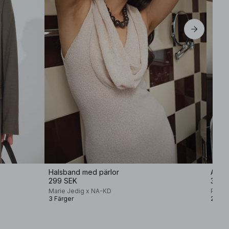
EU 44
Halsband med pärlor
Avsla
299 SEK
359,
Marie Jedig x NA-KD
Premi
3 Färger
2 Färg