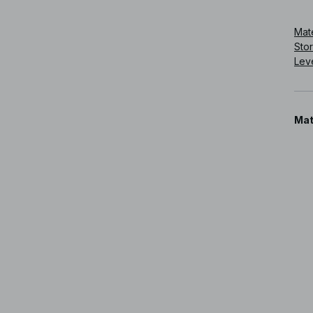
Art
Mate
Sto
Lev
Mat