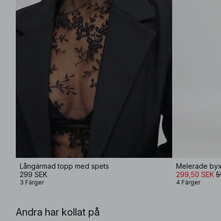
Långärmad topp med spets
Melerade byx
299 SEK
299,50 SEK
5
3 Färger
4 Färger
Andra har kollat på