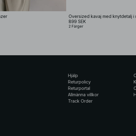
azer
Oversized kavaj med knytdetalj i
899 SEK
2 Färger
Hjälp
Returpolicy
K
Returportal
C
Allmänna villkor
H
Track Order