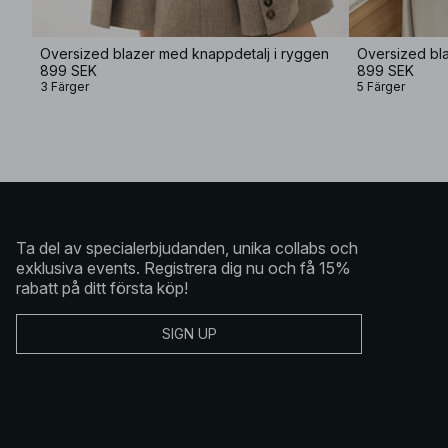
Oversized blazer med knappdetalj i ryggen
Oversized bl
899 SEK
899 SEK
3 Färger
5 Färger
Ta del av specialerbjudanden, unika collabs och
exklusiva events. Registrera dig nu och få 15%
rabatt på ditt första köp!
SIGN UP