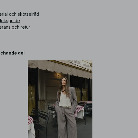
ikelnummer
:
1100-013110-1198
rial och skötselråd
rleksguide
erans och retur
chande del