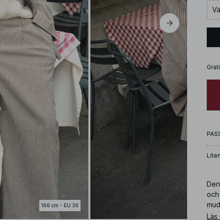
Vä
Grat
PAS
Lite
Den
och
mud
166 cm - EU 36
Läs