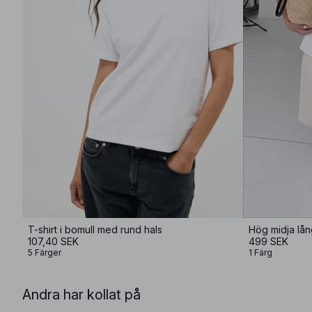
T-shirt i bomull med rund hals
Hög midja lå
107,40 SEK
499 SEK
5 Färger
1 Färg
Andra har kollat på