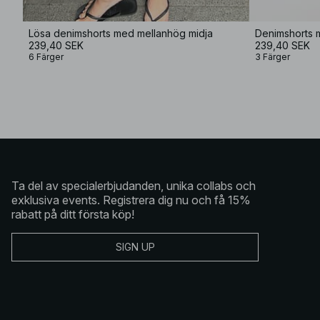
Lösa denimshorts med mellanhög midja
Denimshorts 
239,40 SEK
239,40 SEK
6 Färger
3 Färger
Ta del av specialerbjudanden, unika collabs och
exklusiva events. Registrera dig nu och få 15%
rabatt på ditt första köp!
SIGN UP