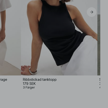
krage
Ribbstickad tanktopp
Skjor
179 SEK
399 
3 Färger
4 Fär