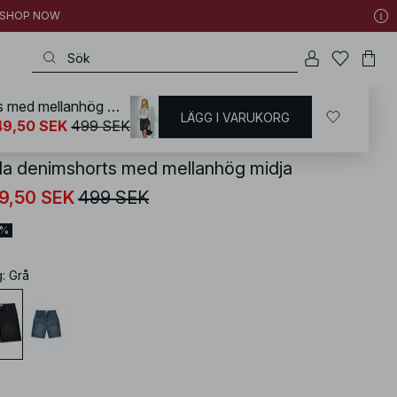
 | SHOP NOW
Vida denimshorts med mellanhög midja
LÄGG I VARUKORG
KD
/
Shorts
/
Jeansshorts
49,50 SEK
499 SEK
da denimshorts med mellanhög midja
9,50 SEK
499 SEK
0%
g
:
Grå