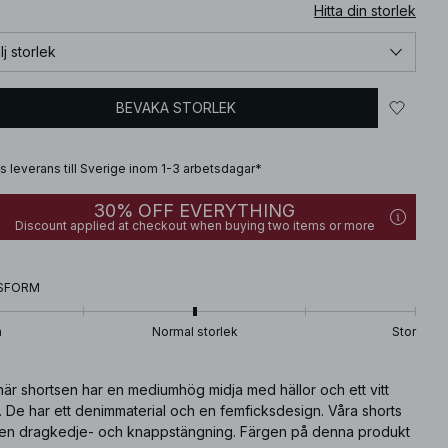
Hitta din storlek
lj storlek
BEVAKA STORLEK
is leverans till Sverige inom 1-3 arbetsdagar*
30% OFF EVERYTHING
Discount applied at checkout when buying two items or more
SFORM
n
Normal storlek
Stor
är shortsen har en mediumhög midja med hällor och ett vitt
 De har ett denimmaterial och en femficksdesign. Våra shorts
 en dragkedje- och knappstängning. Färgen på denna produkt