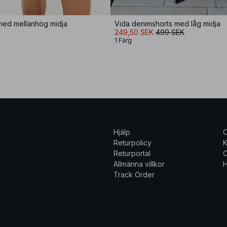
med mellanhög midja
Vida denimshorts med låg midja
249,50 SEK
499 SEK
1 Färg
Hjälp
Returpolicy
K
Returportal
C
Allmänna villkor
H
Track Order