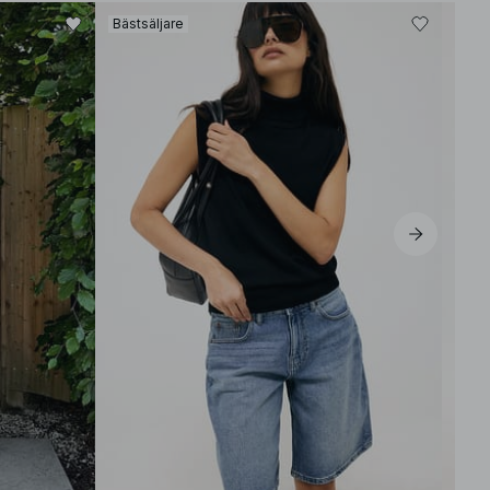
Bästsäljare
Bäst