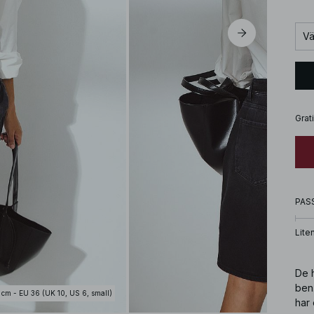
Vä
Grat
PAS
Lite
De h
ben.
 cm - EU 36 (UK 10, US 6, small)
har