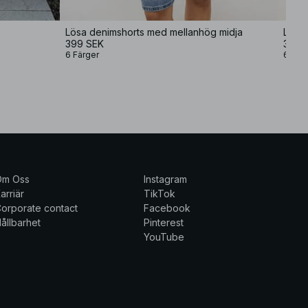
Lösa denimshorts med mellanhög midja
Lösa 
399 SEK
399 
6 Färger
6 Fär
Om Oss
Instagram
arriär
TikTok
orporate contact
Facebook
ållbarhet
Pinterest
YouTube