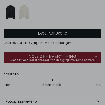
LÄGG I VARUKORG
Gratis leverans till Sverige inom 1-3 arbetsdagar*
30% OFF EVERYTHING
Discount applied at checkout when buying two items or more
PASSFORM
Liten
Normal storlek
Stor
PRODUKTBESKRIVNING