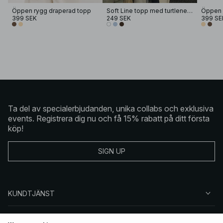
Öppen rygg draperad topp
Soft Line topp med turtleneck
Öppen 
399 SEK
249 SEK
399 SE
Ta del av specialerbjudanden, unika collabs och exklusiva
events. Registrera dig nu och få 15% rabatt på ditt första
köp!
SIGN UP
KUNDTJÄNST
OM NA-KD