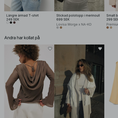
Längre ärmad T-shirt
Stickad polotopp i merinoull
Smalt b
249 SEK
699 SEK
299 SE
Lovisa Worge x NA-KD
Premiu
Andra har kollat på