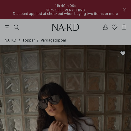
11h 49m 09s
30% OFF EVERYTHING
Discount applied at checkout when buying two items or more
linne
byxor
klänningar
svarta
överdelar
NA-KD
/
Toppar
/
Vardagstoppar