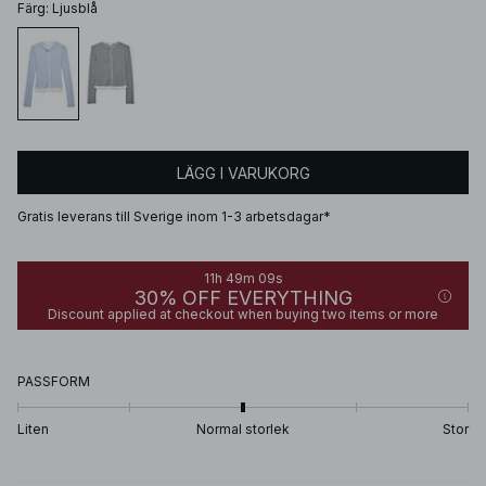
Färg
:
Ljusblå
LÄGG I VARUKORG
Gratis leverans till Sverige inom 1-3 arbetsdagar*
11h 49m 09s
30% OFF EVERYTHING
Discount applied at checkout when buying two items or more
PASSFORM
Liten
Normal storlek
Stor