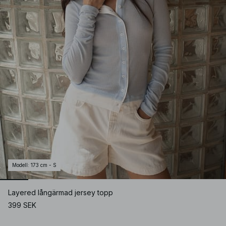
Modell
:
173 cm - S
Layered långärmad jersey topp
399 SEK