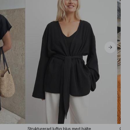
Strukturerad luftig blus med bälte
Cropp