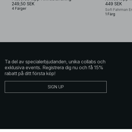
249,50 SEK
449 SEK
4 Färger
Sofi Fahrman E
1 Färg
Ta del av specialerbjudanden, unika collabs och
exklusiva events. Registrera dig nu och få 15%
rabatt på ditt första köp!
SIGN UP