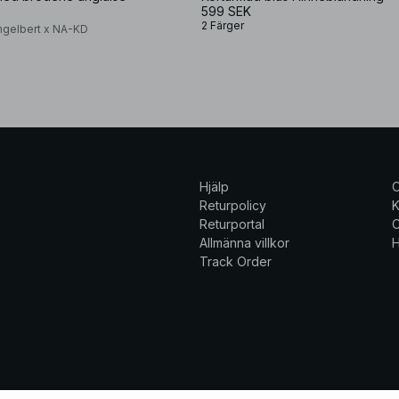
599 SEK
2 Färger
ngelbert x NA-KD
Hjälp
Returpolicy
K
Returportal
C
Allmänna villkor
H
Track Order