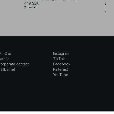
449 SEK
299,
2 Färger
Ines 
1 Färg
Om Oss
Instagram
arriär
TikTok
orporate contact
Facebook
ållbarhet
Pinterest
YouTube