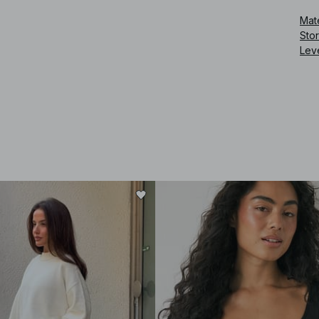
Mate
Sto
Lev