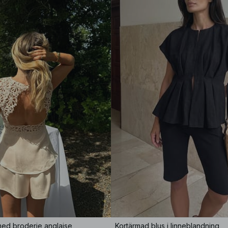
med broderie anglaise
Kortärmad blus i linneblandning