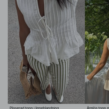
Plisserad topp i linneblandning
Ärmlös topp 