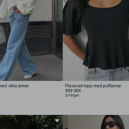
 med vikta ärmar
Plisserad topp med puffärmar
399 SEK
3 Färger