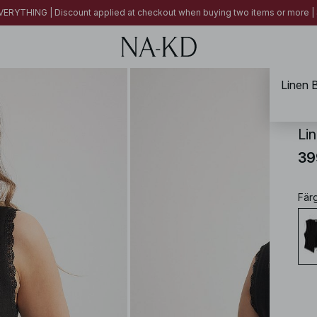
ERYTHING | Discount applied at checkout when buying two items or more
Linen 
NA-
Li
39
Fär