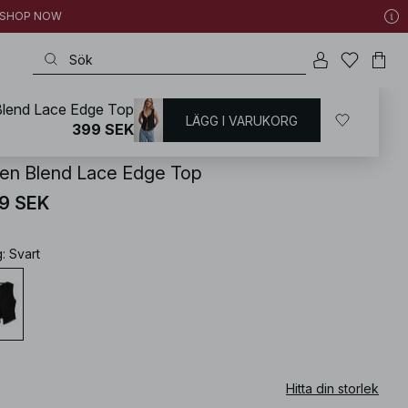
 | SHOP NOW
Blend Lace Edge Top
LÄGG I VARUKORG
KD
/
Toppar
/
Festtoppar
/
Spetstoppar
399 SEK
nen Blend Lace Edge Top
9 SEK
g
:
Svart
Hitta din storlek