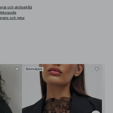
rial och skötselråd
rleksguide
erans och retur
Bästsäljare
Bäst