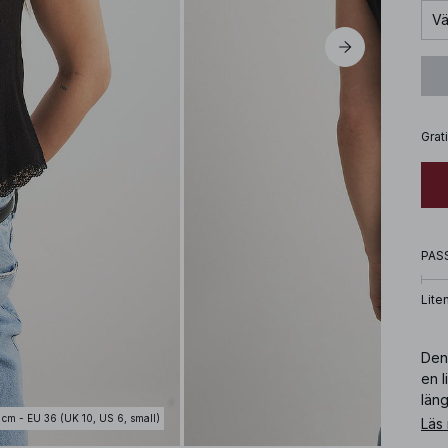
Vä
Grat
PAS
Lite
Den
en 
läng
 cm - EU 36 (UK 10, US 6, small)
Läs
Art