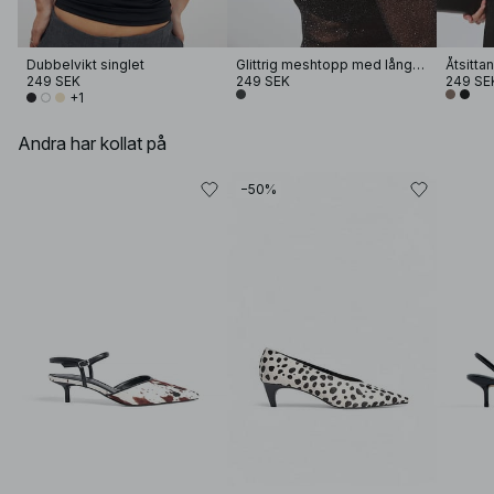
Dubbelvikt singlet
Glittrig meshtopp med lång ärm
249 SEK
249 SEK
249 SE
+1
Andra har kollat på
−50%