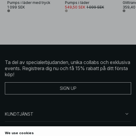
Pumps i läder med tryck
Pumps i läder
Glittra
1 099 SEK
549,50 SEK
1 099 SEK
359,40
Ta del av specialerbjudanden, unika collabs och exklusiva
events. Registrera dig nu och få 15% rabatt på ditt första
köp!
SIGN UP
KUNDTJÄNST
OM NA-KD