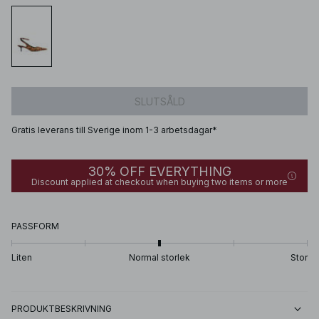
SLUTSÅLD
Gratis leverans till Sverige inom 1-3 arbetsdagar*
30% OFF EVERYTHING
Discount applied at checkout when buying two items or more
PASSFORM
Liten
Normal storlek
Stor
PRODUKTBESKRIVNING