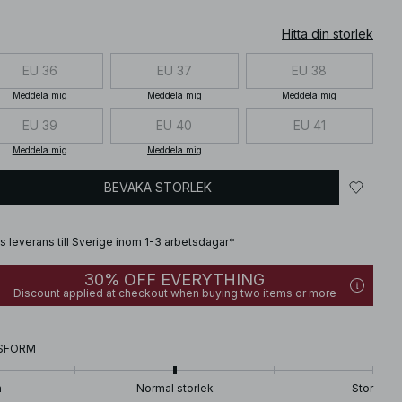
Hitta din storlek
EU 36
EU 37
EU 38
Meddela mig
Meddela mig
Meddela mig
EU 39
EU 40
EU 41
Meddela mig
Meddela mig
BEVAKA STORLEK
is leverans till Sverige inom 1-3 arbetsdagar*
30% OFF EVERYTHING
Discount applied at checkout when buying two items or more
SFORM
n
Normal storlek
Stor