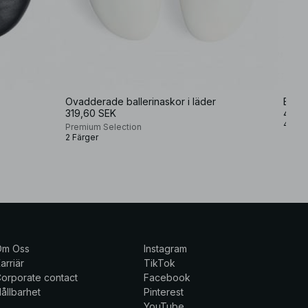
Ovadderade ballerinaskor i läder
Balle
319,60 SEK
499 
4 Fär
Premium Selection
2 Färger
Om Oss
Instagram
arriär
TikTok
orporate contact
Facebook
ållbarhet
Pinterest
YouTube