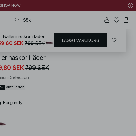
 | SHOP NOW
Ballerinaskor i läder
LÄGG I VARUKORG
KD
/
Skor
/
Lågskor
/
Ballerinaskor
59,80 SEK
799 SEK
lerinaskor i läder
9,80 SEK
799 SEK
mium Selection
0%
Äkta läder
g
:
Burgundy