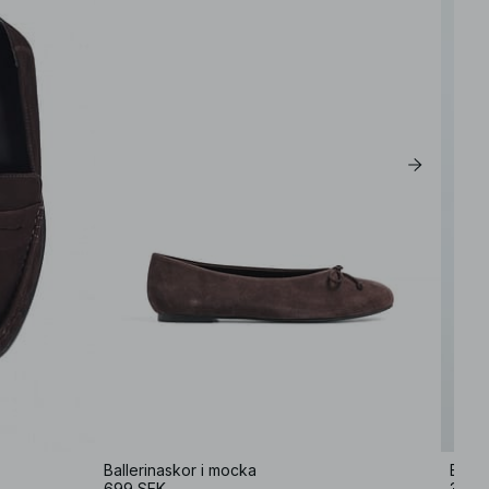
Ballerinaskor i mocka
Basi
699 SEK
399 