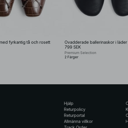
 med fyrkantig tå och rosett
Ovadderade ballerinaskor i läder
799 SEK
Premium Selection
2 Färger
Hjälp
Returpolicy
K
Returportal
C
Allmänna villkor
H
Track Order