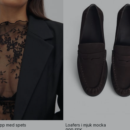
pp med spets
Loafers i mjuk mocka
999 SEK