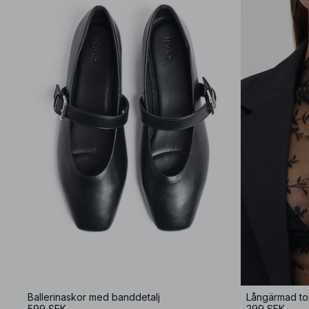
Ballerinaskor med banddetalj
Långärmad to
599 SEK
299 SEK