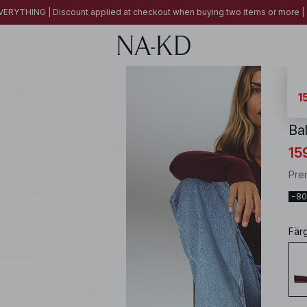
ERYTHING | Discount applied at checkout when buying two items or more
NA-
1
Bal
15
Pre
−8
Fär