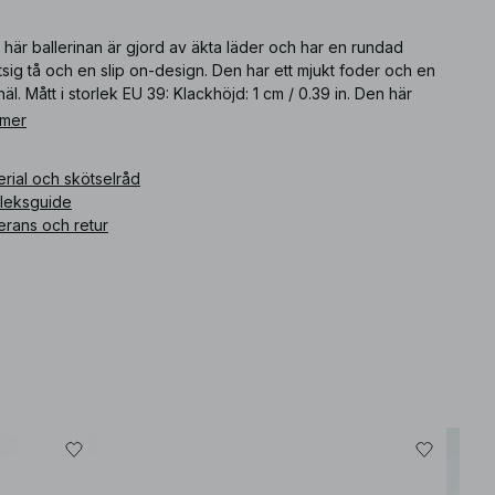
här ballerinan är gjord av äkta läder och har en rundad
sig tå och en slip on-design. Den har ett mjukt foder och en
häl. Mått i storlek EU 39: Klackhöjd: 1 cm / 0.39 in. Den här
lerinan kommer i bourgognerött.
 mer
ikelnummer
:
1100-011760-0484
rial och skötselråd
rleksguide
erans och retur