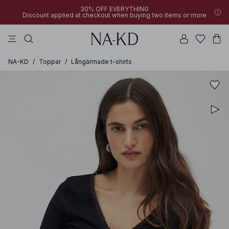
30% OFF EVERYTHING
Discount applied at checkout when buying two items or more
byxor
toppar
klänningar
bruna
överdelar
NA-KD
/
Toppar
/
Långärmade t-shirts