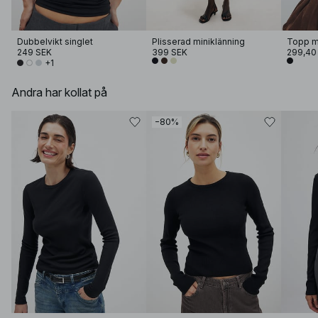
Dubbelvikt singlet
Plisserad miniklänning
Topp m
249 SEK
399 SEK
299,40
+1
Andra har kollat på
−80%