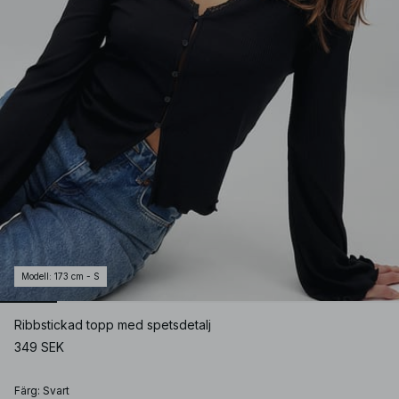
Modell
:
173 cm - S
Ribbstickad topp med spetsdetalj
349 SEK
Färg
:
Svart