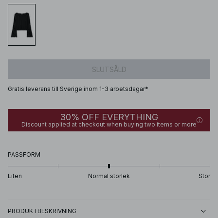
SLUTSÅLD
Gratis leverans till Sverige inom 1-3 arbetsdagar*
30% OFF EVERYTHING
Discount applied at checkout when buying two items or more
PASSFORM
Liten
Normal storlek
Stor
PRODUKTBESKRIVNING