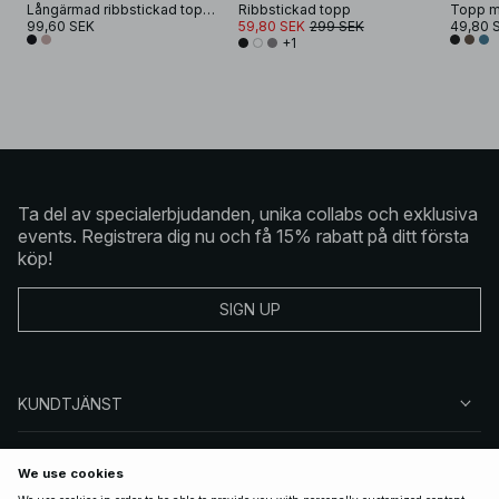
Långärmad ribbstickad topp med rund hals
Ribbstickad topp
Topp m
99,60 SEK
59,80 SEK
299 SEK
49,80 
+1
Ta del av specialerbjudanden, unika collabs och exklusiva
events. Registrera dig nu och få 15% rabatt på ditt första
köp!
SIGN UP
KUNDTJÄNST
OM NA-KD