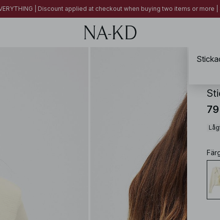
ERYTHING | Discount applied at checkout when buying two items or more
Sticka
NA-
St
79
Lågt
Fär