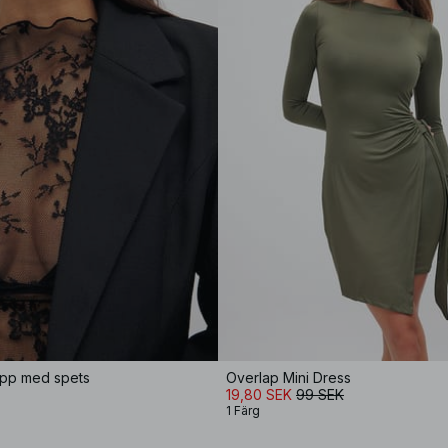
pp med spets
Overlap Mini Dress
19,80 SEK
99 SEK
1 Färg