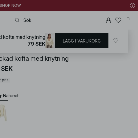
 | SHOP NOW
d kofta med knytning
LÄGG I VARUKORG
KD
/
Tröjor
/
Koftor & Cardigans
79 SEK
ickad kofta med knytning
 SEK
 pris
g
:
Naturvit