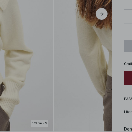
Grat
PAS
Lite
173 cm - S
Den 