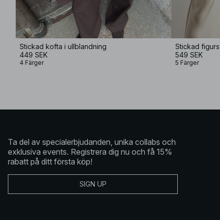
Stickad kofta i ullblandning
Stickad figurs
449 SEK
549 SEK
4 Färger
5 Färger
Ta del av specialerbjudanden, unika collabs och
exklusiva events. Registrera dig nu och få 15%
rabatt på ditt första köp!
SIGN UP