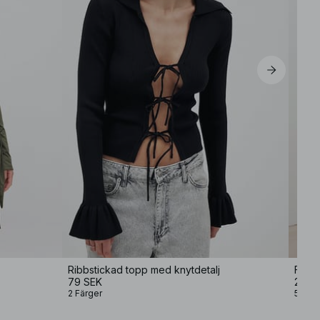
Ribbstickad topp med knytdetalj
Forma
79 SEK
249 
2 Färger
5 Färg