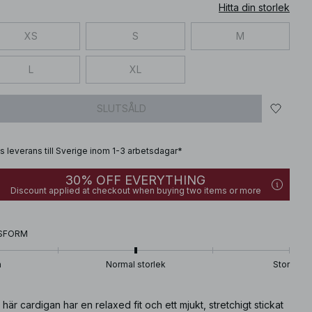
Hitta din storlek
XS
S
M
L
XL
SLUTSÅLD
is leverans till Sverige inom 1-3 arbetsdagar*
30% OFF EVERYTHING
Discount applied at checkout when buying two items or more
SFORM
n
Normal storlek
Stor
här cardigan har en relaxed fit och ett mjukt, stretchigt stickat