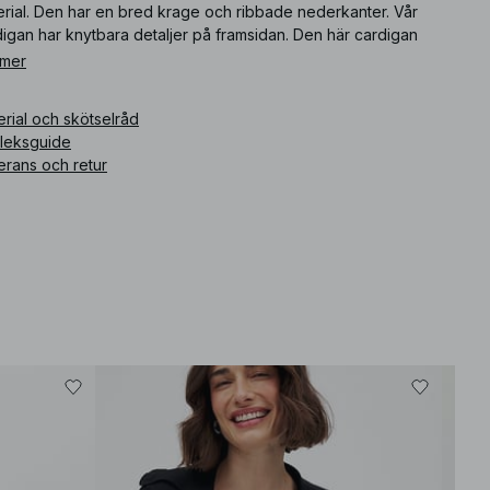
erial. Den har en bred krage och ribbade nederkanter. Vår
igan har knytbara detaljer på framsidan. Den här cardigan
er i naturvitt.
 mer
ikelnummer
:
1100-010670-0260
rial och skötselråd
rleksguide
erans och retur
Bäst