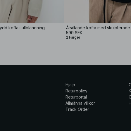
ydd kofta i ullblandning
Åtsittande kofta med skulpterade
599 SEK
2 Färger
Hjälp
Returpolicy
K
Returportal
C
Allmänna villkor
H
Track Order