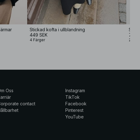
 ärmar
Stickad kofta i ullblandning
Stick
449 SEK
79 S
4 Färger
2 Färg
Om Oss
Instagram
arriär
TikTok
orporate contact
Facebook
ållbarhet
Pinterest
YouTube