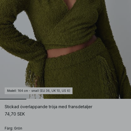
Modell
:
164 cm - small (EU 36, UK 10, US 6)
Stickad överlappande tröja med fransdetaljer
74,70 SEK
Färg
:
Grön