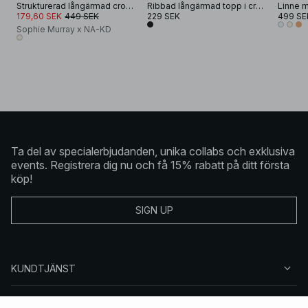
Strukturerad långärmad croppad topp
Ribbad långärmad topp i croppad modell
179,60 SEK
449 SEK
229 SEK
499 SE
Sophie Murray x NA-KD
Ta del av specialerbjudanden, unika collabs och exklusiva
events. Registrera dig nu och få 15% rabatt på ditt första
köp!
SIGN UP
KUNDTJÄNST
OM NA-KD