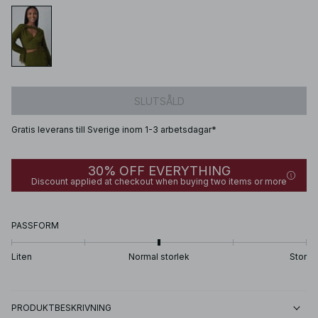
SLUTSÅLD
Gratis leverans till Sverige inom 1-3 arbetsdagar*
30% OFF EVERYTHING
Discount applied at checkout when buying two items or more
PASSFORM
Liten
Normal storlek
Stor
PRODUKTBESKRIVNING