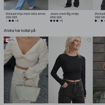
Stickad tröja med vikta ärmar
Jeans med låg midja
Stickad
399 SEK
699 SEK
399 SE
+9
+5
Andra har kollat på
−60%