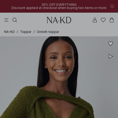
30% OFF EVERYTHING
Discount applied at checkout when buying two items or more
linne
byxor
toppar
klänningar
bruna
NA-KD
/
Toppar
/
Omlott-toppar