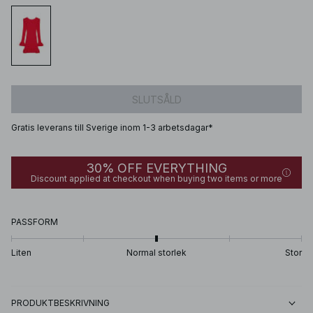
SLUTSÅLD
Gratis leverans till Sverige inom 1-3 arbetsdagar*
30% OFF EVERYTHING
Discount applied at checkout when buying two items or more
PASSFORM
Liten
Normal storlek
Stor
PRODUKTBESKRIVNING