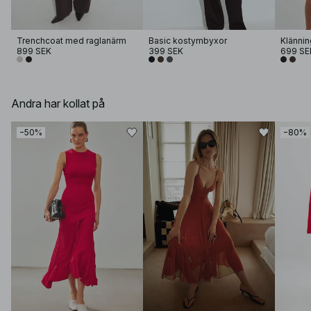
Trenchcoat med raglanärm
Basic kostymbyxor
Klänni
899 SEK
399 SEK
699 SE
Andra har kollat på
−50%
−80%