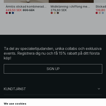
Ärmlös stickad kombinerad klänning
Midiklänning i chiffong med band
449,50 SEK
899 SEK
279,60 SEK
139,80
Ta del av specialerbjudanden, unika collabs och exklusiva
events. Registrera dig nu och få 15% rabatt på ditt första
köp!
SIGN UP
KUNDTJÄNST
OM NA-KD