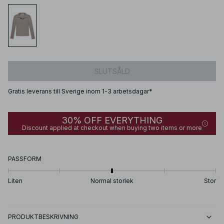
SLUTSÅLD
Gratis leverans till Sverige inom 1-3 arbetsdagar*
30% OFF EVERYTHING
Discount applied at checkout when buying two items or more
PASSFORM
Liten
Normal storlek
Stor
PRODUKTBESKRIVNING