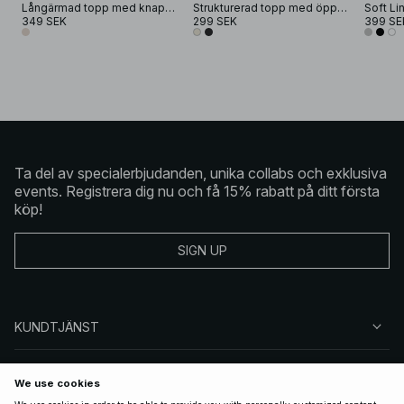
Långärmad topp med knappar
Strukturerad topp med öppna partier
349 SEK
299 SEK
399 SE
Ta del av specialerbjudanden, unika collabs och exklusiva
events. Registrera dig nu och få 15% rabatt på ditt första
köp!
SIGN UP
KUNDTJÄNST
OM NA-KD