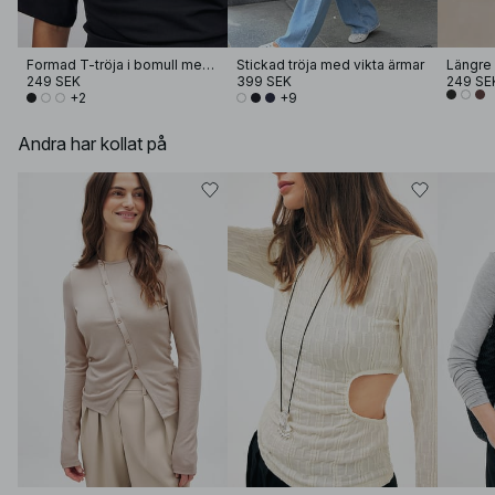
Formad T-tröja i bomull med trattkrage
Stickad tröja med vikta ärmar
Längre 
249 SEK
399 SEK
249 SE
+2
+9
Andra har kollat på