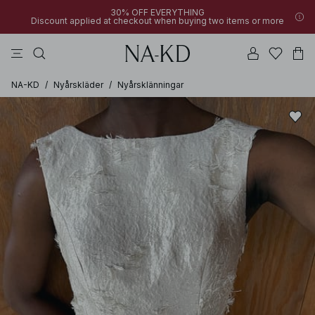
30% OFF EVERYTHING
Discount applied at checkout when buying two items or more
linne
toppar
byxor
bruna
svarta
NA-KD
/
Nyårskläder
/
Nyårsklänningar