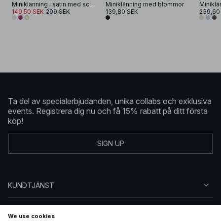
Miniklänning i satin med scarfdetalj
Miniklänning med blommor
149,50 SEK
299 SEK
139,80 SEK
239,60
Ta del av specialerbjudanden, unika collabs och exklusiva
events. Registrera dig nu och få 15% rabatt på ditt första
köp!
SIGN UP
KUNDTJÄNST
OM NA-KD