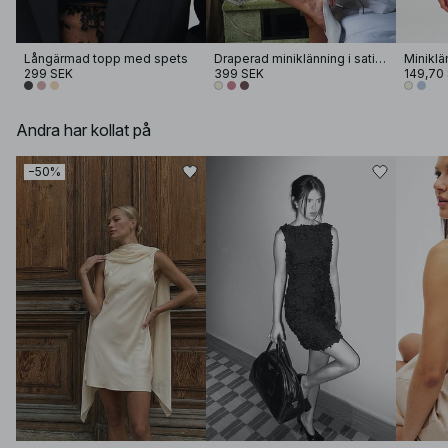
Långärmad topp med spets
Draperad miniklänning i satin med halterneck
299 SEK
399 SEK
149,70
Andra har kollat på
−50%