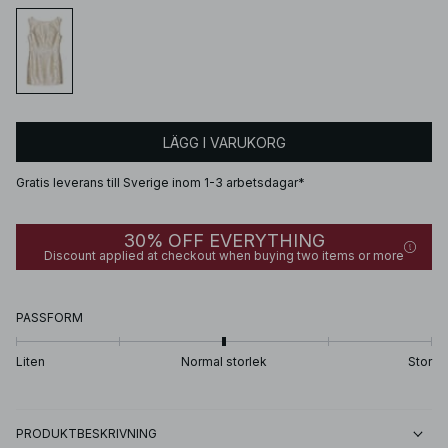
LÄGG I VARUKORG
Gratis leverans till Sverige inom 1-3 arbetsdagar*
30% OFF EVERYTHING
Discount applied at checkout when buying two items or more
PASSFORM
Liten
Normal storlek
Stor
PRODUKTBESKRIVNING