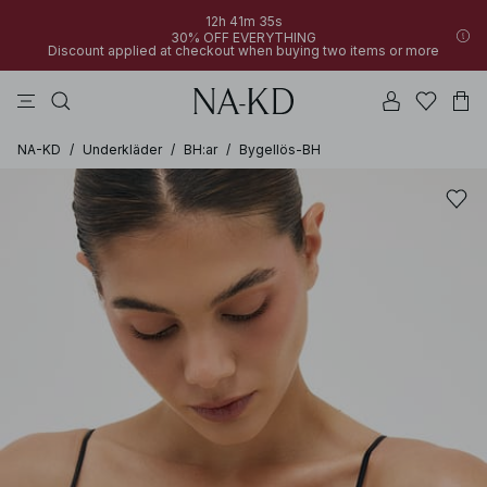
12h 41m 35s
30% OFF EVERYTHING
Discount applied at checkout when buying two items or more
linne
byxor
klänningar
svarta
överdelar
NA-KD
/
Underkläder
/
BH:ar
/
Bygellös-BH