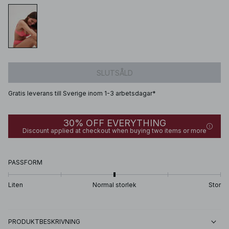
SLUTSÅLD
Gratis leverans till Sverige inom 1-3 arbetsdagar*
30% OFF EVERYTHING
Discount applied at checkout when buying two items or more
PASSFORM
Liten
Normal storlek
Stor
PRODUKTBESKRIVNING