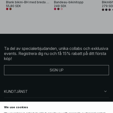
Blank bikini-BH med breda band och drapering
Bandeau-bikinitopp
55,80 SEK
249 SEK
279 SE
Ta del av specialerbjudanden, unika collabs och exklusiva
events. Registrera dig nu och få 15% rabatt på ditt första
köp!
SIGN UP
KUNDTJÄNST
OM NA-KD