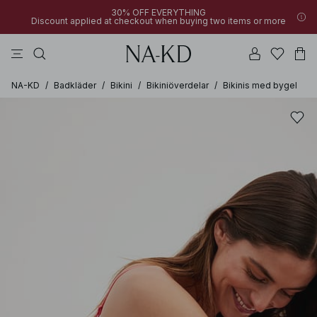
30% OFF EVERYTHING
Discount applied at checkout when buying two items or more
långärmade toppar
linne
byxor
klänningar
överdelar
NA-KD
/
Badkläder
/
Bikini
/
Bikiniöverdelar
/
Bikinis med bygel