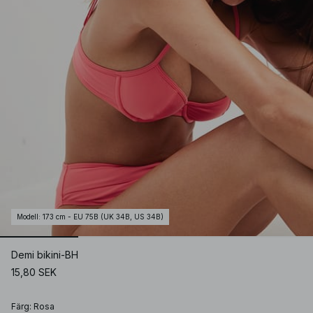
Modell
:
173 cm - EU 75B (UK 34B, US 34B)
Demi bikini-BH
15,80 SEK
Färg
:
Rosa