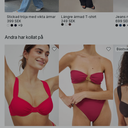
Stickad tröja med vikta ärmar
Längre ärmad T-shirt
Jeans 
399 SEK
249 SEK
699 SE
+9
Andra har kollat på
Bästsä