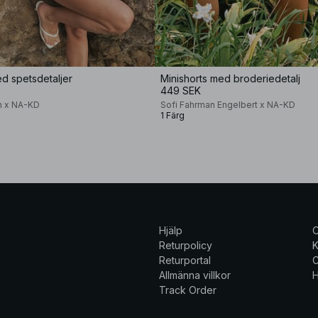
ed spetsdetaljer
Minishorts med broderiedetalj
449 SEK
n x NA-KD
Sofi Fahrman Engelbert x NA-KD
1 Färg
Hjälp
Returpolicy
K
Returportal
C
Allmänna villkor
H
Track Order