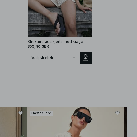
Strukturerad skjorta med krage
359,40 SEK
Välj storlek
Välj storlek
Bästsäljare
Bäst
XS
S