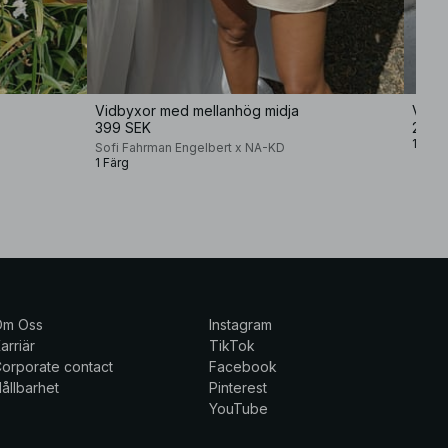
Vidbyxor med mellanhög midja
Virks
399 SEK
299,
1 Färg
Sofi Fahrman Engelbert x NA-KD
1 Färg
Om Oss
Instagram
arriär
TikTok
orporate contact
Facebook
ållbarhet
Pinterest
YouTube