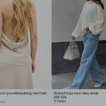
Topp i linne- och lyocellblandning med halterneck
Stickad tröja med vikta ärmar
399 SEK
12 Färger
tion