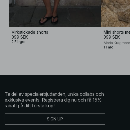
Virkstickade shorts
Mini shorts m
399 SEK
399 SEK
2 Färger
Maria Kragman
1 Färg
Ta del av specialerbjudanden, unika collabs och
exklusiva events. Registrera dig nu och få 15%
rabatt på ditt första köp!
SIGN UP