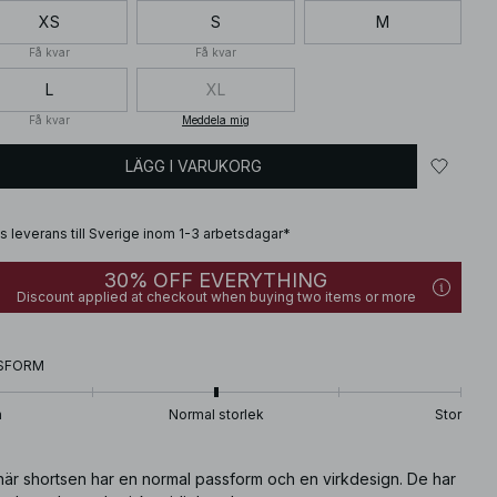
XS
S
M
Få kvar
Få kvar
L
XL
Få kvar
Meddela mig
LÄGG I VARUKORG
is leverans till Sverige inom 1-3 arbetsdagar*
30% OFF EVERYTHING
Discount applied at checkout when buying two items or more
SFORM
n
Normal storlek
Stor
här shortsen har en normal passform och en virkdesign. De har