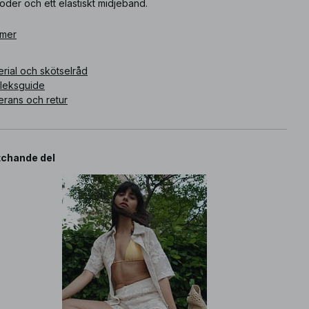
foder och ett elastiskt midjeband.
ikelnummer
 mer
:
1100-013322-0260
rial och skötselråd
rleksguide
erans och retur
chande del