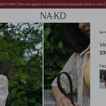
ERYTHING | Discount applied at checkout when buying two items or more
NA-
Vi
23
Fär