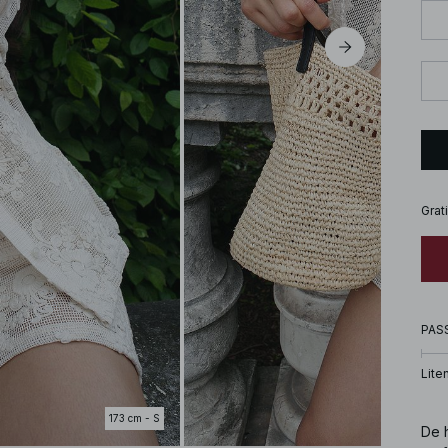
Grat
PAS
Lite
173 cm - S
De 