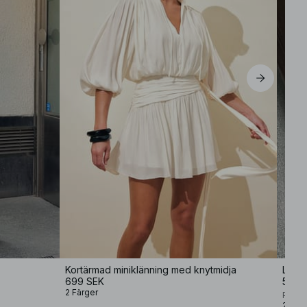
M
L
XL
Kortärmad miniklänning med knytmidja
Linn
699 SEK
599 
2 Färger
Premi
2 Färg